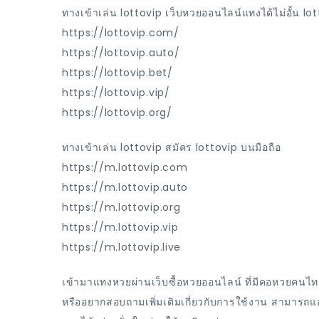
ทางเข้าเล่น lottovip เว็บหวยออนไลน์แทงได้ไม่อั้น lot
https://lottovip.com/
https://lottovip.auto/
https://lottovip.bet/
https://lottovip.vip/
https://lottovip.org/
ทางเข้าเล่น lottovip สมัคร lottovip บนมือถือ
https://m.lottovip.com
https://m.lottovip.auto
https://m.lottovip.org
https://m.lottovip.vip
https://m.lottovip.live
เข้ามาแทงหวยผ่านเว็บซื้อหวยออนไลน์ ที่มีคอหวยคนไทย
หรืออยากสอบถามเพิ่มเติมเกี่ยวกับการใช้งาน สามารถ