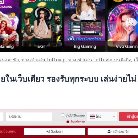
ัครสมาชิก
,
ทางเข้าเล่น Lottovip
,
ทางเข้าเล่น Lottovip บนมือถือ
,
เ
ในเว็บเดียว รองรับทุกระบบ เล่นง่ายไม่