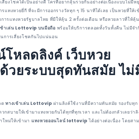
ี่ยงโชคได้เป็นอย่างดี ใครที่อยากลุ้นรวยกันอย่างต่อเนื่องแบบไม่มีหย
แทงหวยยี่กี ที่จะมีการออกรางวัลทุก ๆ 15 นาทีได้เลย เป็นหวยที่ให้เ
บการแทงหวยรัฐบาลไทย ที่มีให้ลุ้น 2 ครั้งต่อเดือน หรือหวยลาวที่ให้ลุ้
ข้าเล่น
Lottovip บนมือถือ
พร้อมให้บริการตลอดทั้งวันทั้งคืน ไม่มีจำ
ลาในการเสี่ยงโชคกันไปแน่นอน
์โหลดลิงค์ เว็บหวย
ด้วยระบบสุดทันสมัย ไม่ม
ลด
ทางเข้าเล่น
Lottovip
ผ่านลิงค์ใช้งานที่มีความทันสมัย รองรับทุก
ดวกสบายให้เข้ามาแทงหวยกันได้ทุกที่ทุกเวลา และไม่ต้องกลัวเลยว่าลิ
้าใหม่ให้เข้ามา
แทงหวยออนไลน์
lottovip
ได้อย่างต่อเนื่อง โดยสา