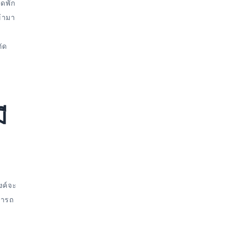
ุดพัก
ข้ามา
น
กัด
ี
งค์จะ
มารถ