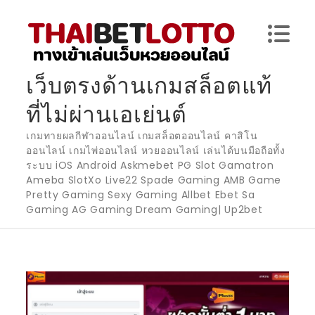
Skip
to
content
เว็บตรงด้านเกมสล็อตแท้
ที่ไม่ผ่านเอเย่นต์
เกมทายผลกีฬาออนไลน์ เกมสล็อตออนไลน์ คาสิโน
ออนไลน์ เกมไพ่ออนไลน์ หวยออนไลน์ เล่นได้บนมือถือทั้ง
ระบบ iOS Android Askmebet PG Slot Gamatron
Ameba SlotXo Live22 Spade Gaming AMB Game
Pretty Gaming Sexy Gaming Allbet Ebet Sa
Gaming AG Gaming Dream Gaming| Up2bet