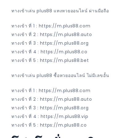
ทางเข้าเล่น plus88 แทงหวยออนไลน์ ผ่านมือถือ
ทางเข้า ที่ 1 : https://m.plus88.com
ทางเข้า ที่ 2 : https://m.plus88.auto
ทางเข้า ที่ 3 : https://m.plus88.org
ทางเข้า ที่ 4 : https://m.plus88.co
ทางเข้า ที่ 5 : https://m.plus88.bet
ทางเข้าเล่น plus88 ซื้อหวยออนไลน์ ไม่มีเลขอั้น
ทางเข้า ที่ 1 : https://m.plus88.com
ทางเข้า ที่ 2 : https://m.plus88.auto
ทางเข้า ที่ 3 : https://m.plus88.org
ทางเข้า ที่ 4 : https://m.plus88.vip
ทางเข้า ที่ 5 : https://m.plus88.co