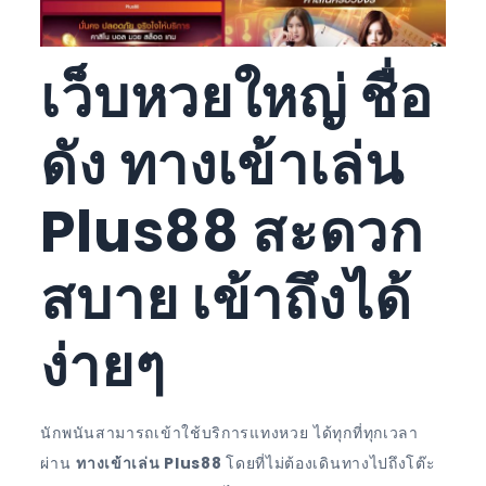
เว็บหวยใหญ่ ชื่อ
ดัง ทางเข้าเล่น
Plus88 สะดวก
สบาย เข้าถึงได้
ง่ายๆ
นักพนันสามารถเข้าใช้บริการแทงหวย ได้ทุกที่ทุกเวลา
ผ่าน
ทางเข้าเล่น
Plus88
โดยที่ไม่ต้องเดินทางไปถึงโต๊ะ