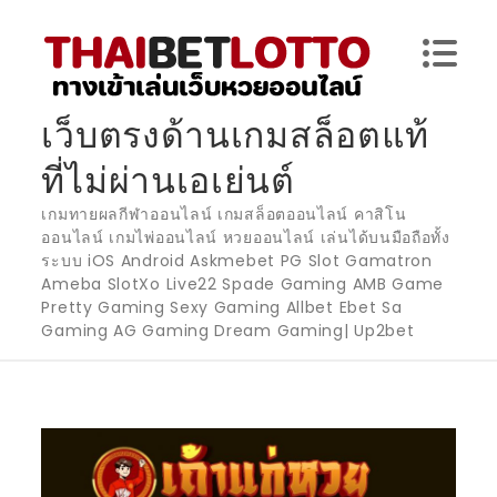
Skip
to
content
เว็บตรงด้านเกมสล็อตแท้
ที่ไม่ผ่านเอเย่นต์
เกมทายผลกีฬาออนไลน์ เกมสล็อตออนไลน์ คาสิโน
ออนไลน์ เกมไพ่ออนไลน์ หวยออนไลน์ เล่นได้บนมือถือทั้ง
ระบบ iOS Android Askmebet PG Slot Gamatron
Ameba SlotXo Live22 Spade Gaming AMB Game
Pretty Gaming Sexy Gaming Allbet Ebet Sa
Gaming AG Gaming Dream Gaming| Up2bet