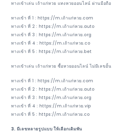
ทางเข้าเล่น เถ้าแก่หวย แทงหวยออนไลน์ ผ่านมือถือ
ทางเข้า ที่ 1 : https://m.เถ้าแก่หวย.com
ทางเข้า ที่ 2 : https://m.เถ้าแก่หวย.auto
ทางเข้า ที่ 3 : https://m.เถ้าแก่หวย.org
ทางเข้า ที่ 4 : https://m.เถ้าแก่หวย.co
ทางเข้า ที่ 5 : https://m.เถ้าแก่หวย.bet
ทางเข้าเล่น เถ้าแก่หวย ซื้อหวยออนไลน์ ไม่มีเลขอั้น
ทางเข้า ที่ 1 : https://m.เถ้าแก่หวย.com
ทางเข้า ที่ 2 : https://m.เถ้าแก่หวย.auto
ทางเข้า ที่ 3 : https://m.เถ้าแก่หวย.org
ทางเข้า ที่ 4 : https://m.เถ้าแก่หวย.vip
ทางเข้า ที่ 5 : https://m.เถ้าแก่หวย.co
3. มีเลขหลายรูปแบบ ให้เลือกเดิมพัน