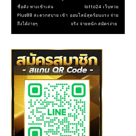
Post
ชื่อดัง ทางเข้าเล่น
lotto24 เว็บหวย
navigation
Plus88 สะดวกสบาย เข้า
ออนไลน์สุดร้อนแรง จ่าย
ถึงได้ง่ายๆ
จริง จ่ายหนัก สมัครง่าย