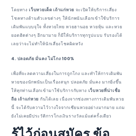
โดยทาง
เว็บหวยเด็ด เถ้าแก่หวย
จะเปิดให้บริการเสี่ยง
โชคทางด้านตัวเลขต่างๆ ให้นักพนันเลือกเข้าใช้บริการ
เดิมพันแบบจุใจ ทั้งหวยไทย หวยฮานอย หวยหุ้น และหวย
ยอดฮิตต่างๆ อีกมามาย ก็มีให้บริการทุกรูปแบบ รับรองได้
เลยว่าจะไม่ทำให้นักเสี่ยงโชคผิดหวัง
4. ปลอดภัย มั่นคง ไม่โกง 100%
เพื่อที่จะลดความเสี่ยงในการถูกโกง และทำให้การเดิมพัน
หวยของนักพนันเป็นเรื่องสนุก ปลอดภัย มั่นคง มากยิ่งขึ้น
ให้ทุกท่านเลือกเข้ามาใช้บริการกับทาง
เว็บหวยที่น่าเชื่อ
ถือ เถ้าแก่หวย
กันได้เลย เนื่องจากช่องทางการเดิมพันหวย
นี้ จะได้รับความไว้วางใจจากเซียนหวยอย่างมากมาย แถม
ยังไม่เคยมีประวัติการโกงเงินรางวัลแม้แต่ครั้งเดียว
รู้ไว้ก่อนสมัคร ข้อ