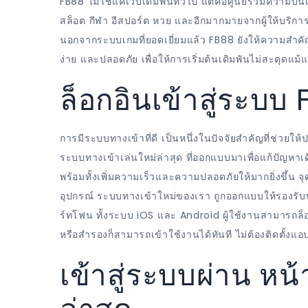
FB88 ไม่ใช่แค่เว็บเดิมพันทั่วไป แต่คือศูนย์รวมความบั
สล็อต กีฬา อีสปอร์ต หวย และอีกมากมายจากผู้ให้บริ
นอกจากระบบเกมที่ยอดเยี่ยมแล้ว FB88 ยังให้ความสำคัญก
ง่าย และปลอดภัย เพื่อให้การเริ่มต้นเดิมพันไม่สะดุดแม้แ
ล็อกอินเข้าสู่ระบบ
การมีระบบทางเข้าที่ดี เป็นหนึ่งในปัจจัยสำคัญที่ช่วยใ
ระบบทางเข้าเล่นใหม่ล่าสุด ที่ออกแบบมาเพื่อแก้ปัญหาเดิม
พร้อมทั้งเพิ่มความเร็วและความปลอดภัยให้มากยิ่งขึ้น จ
อุปกรณ์ ระบบทางเข้าใหม่ของเรา ถูกออกแบบให้รองรับท
ร์ทโฟน ทั้งระบบ iOS และ Android ผู้ใช้งานสามารถล็อกอิ
หรือสำรองก็สามารถเข้าใช้งานได้ทันที ไม่ต้องติดตั้งแอป
เข้าสู่ระบบผ่าน หน