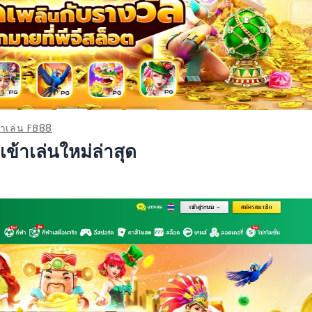
้าเล่น FB88
ข้าเล่นใหม่ล่าสุด