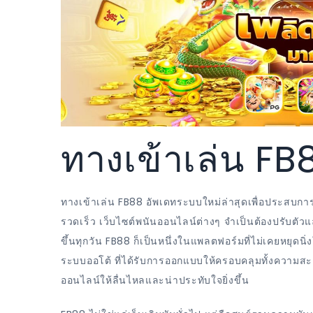
ทางเข้าเล่น FB8
ทางเข้าเล่น FB88 อัพเดทระบบใหม่ล่าสุดเพื่อประสบการณ
รวดเร็ว เว็บไซต์พนันออนไลน์ต่างๆ จำเป็นต้องปรับตัวแล
ขึ้นทุกวัน FB88 ก็เป็นหนึ่งในแพลตฟอร์มที่ไม่เคยหยุดน
ระบบออโต้ ที่ได้รับการออกแบบให้ครอบคลุมทั้งความสะ
ออนไลน์ให้ลื่นไหลและน่าประทับใจยิ่งขึ้น