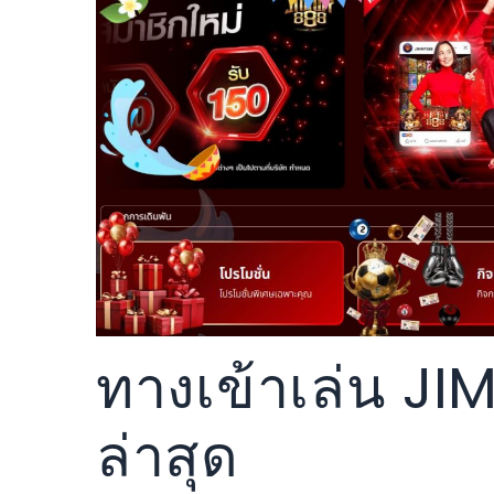
ทางเข้าเล่น JI
ล่าสุด