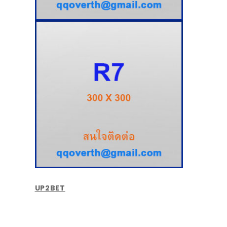
UP2BET