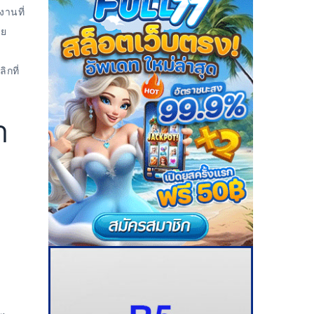
งานที่
าย
ิกที่
า