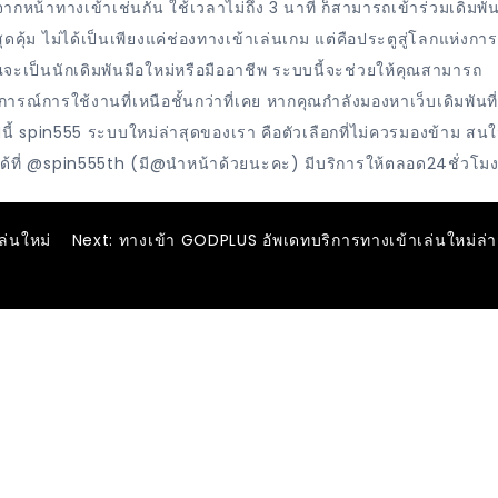
้จากหน้าทางเข้าเช่นกัน ใช้เวลาไม่ถึง 3 นาที ก็สามารถเข้าร่วมเดิมพัน
คุ้ม ไม่ได้เป็นเพียงแค่ช่องทางเข้าเล่นเกม แต่คือประตูสู่โลกแห่งการ
คุณจะเป็นนักเดิมพันมือใหม่หรือมืออาชีพ ระบบนี้จะช่วยให้คุณสามารถ
รณ์การใช้งานที่เหนือชั้นกว่าที่เคย หากคุณกำลังมองหาเว็บเดิมพันที่เ
ปีนี้ spin555 ระบบใหม่ล่าสุดของเรา คือตัวเลือกที่ไม่ควรมองข้าม สน
้ที่ @spin555th (มี@นำหน้าด้วยนะคะ) มีบริการให้ตลอด24ชั่วโม
ล่นใหม่
Next:
ทางเข้า GODPLUS อัพเดทบริการทางเข้าเล่นใหม่ล่า