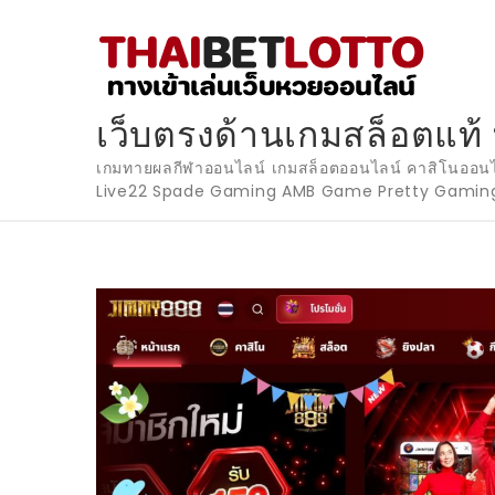
Skip
to
content
เว็บตรงด้านเกมสล็อตแท้ ที
เกมทายผลกีฬาออนไลน์ เกมสล็อตออนไลน์ คาสิโนออนไ
Live22 Spade Gaming AMB Game Pretty Gamin