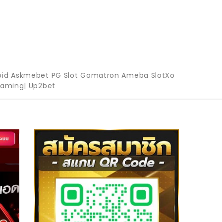
Android Askmebet PG Slot Gamatron Ameba SlotXo
Gaming| Up2bet