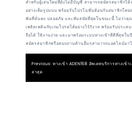
สำหรับผู้เล่นใหม่ที่ยังไม่มีบัญชี สามารถสมัครสมาชิกได
อย่างเต็มรูปแบบ พร้อมรับโปรโมชั่นต้อนรับสมาชิกใหม่สุด
พันที่มั่นคง ปลอดภัย และทันสมัยที่สุดในขณะนี้ ไม่ว่า
เพลิดเพลินกับเกมโปรดได้อย่างไร้กังวล พร้อมรับประสบกา
ถือได้ ใช้งานง่าย และมาพร้อมระบบทางเข้าที่ดีที่สุดใน
สมัครสมาชิกหรือสอบถามด้านอื่นๆสามารถแอดไลน์มาได
Post
Previous:
ทางเข้า ADEN168 อัพเดทบริการทางเข้าเ
ล่าสุด
navigation