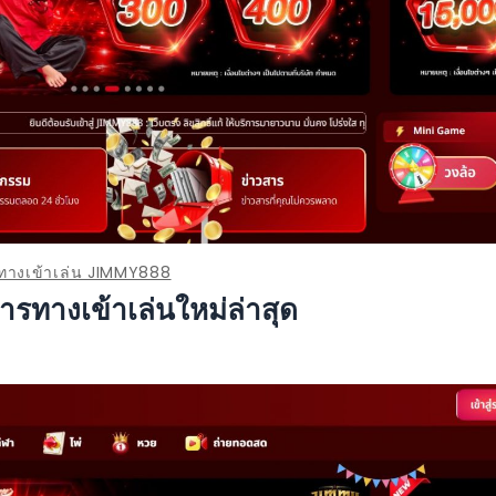
ทางเข้าเล่น JIMMY888
รทางเข้าเล่นใหม่ล่าสุด