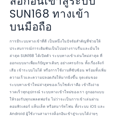
ล็อกอินเข้าสู่ระบบ
SUN168 ทางเข้า
บนมือถือ
การมีระบบทางเข้าที่ดี เป็นหนึ่งในปัจจัยสำคัญที่ช่วยให้
ประสบการณ์การเดิมพันเป็นไปอย่างราบรื่นและมั่นใจ
ล่าสุด SUN168 ได้เปิดตัว ระบบทางเข้าเล่นใหม่ล่าสุด ที่
ออกแบบมาเพื่อแก้ปัญหาเดิมๆ อย่างครบถ้วน ทั้งเรื่องลิงก์
เสีย เข้าระบบไม่ได้ หรือการใช้งานที่ซับซ้อน พร้อมทั้งเพิ่ม
ความเร็วและความปลอดภัยให้มากยิ่งขึ้น จุดเด่นของ
ระบบทางเข้าใหม่ล่าสุดของเว็บไซต์เราคือ เข้าถึงง่าย
รวดเร็วทุกอุปกรณ์ ระบบทางเข้าใหม่ของเรา ถูกออกแบบ
ให้รองรับทุกแพลตฟอร์ม ไม่ว่าจะเป็นการเข้าเล่นผ่าน
คอมพิวเตอร์ แท็บเล็ต หรือสมาร์ทโฟน ทั้งระบบ iOS และ
Android ผู้ใช้งานสามารถล็อกอินเข้าสู่ระบบได้ง่ายๆ