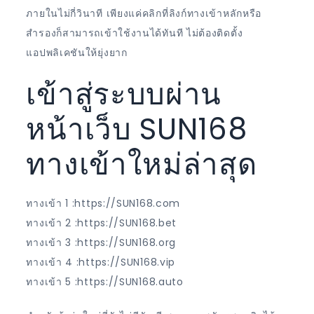
ภายในไม่กี่วินาที เพียงแค่คลิกที่ลิงก์ทางเข้าหลักหรือ
สำรองก็สามารถเข้าใช้งานได้ทันที ไม่ต้องติดตั้ง
แอปพลิเคชันให้ยุ่งยาก
เข้าสู่ระบบผ่าน
หน้าเว็บ SUN168
ทางเข้าใหม่ล่าสุด
ทางเข้า 1 :https://SUN168.com
ทางเข้า 2 :https://SUN168.bet
ทางเข้า 3 :https://SUN168.org
ทางเข้า 4 :https://SUN168.vip
ทางเข้า 5 :https://SUN168.auto