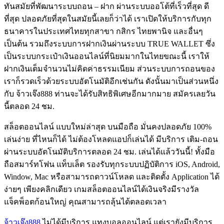
ทันสมัยที่พัฒนาระบบถอน – ฝาก ผ่านระบบออโต้ที่เร็วที่สุด ดี
ที่สุด ปลอดภัยที่สุดในสมัยนี้เลยก็ว่าได้ เราเปิดให้บริการกับทุก
ธนาคารในประเทศไทยทุกสาขา กสิกร ไทยพานิจ และอื่นๆ
เป็นต้น รวมถึงระบบการฝากเงินผ่านระบบ TRUE WALLET ซึ่ง
เป็นระบบกระเป๋าเงินออนไลน์ที่นิยมมากในไทยขณะนี้ เราให้
ฝากเงินเต็มจำนวนไม่คิดค่าธรรมเนียม ส่วนระบบการถอนของ
เราก็รวดเร็วด้วยระบบอัตโนมัติอีกเช่นกัน ดังนั้นมาเป็นส่วนหนึ่ง
กับ จ้าวเจ๊ง888 ท่านจะได้รับสิทธิพิเศษอีกมากมาย สมัครเลยวัน
นี้ตลอด 24 ชม.
สล็อตออนไลน์ แบบใหม่ล่าสุด บนมือถือ มั่นคงปลอดภัย 100%
เล่นง่าย ที่ไหนก็ได้ ไม่ต้องโหลดแอปก็เล่นได้ มีบริการ เติม-ถอน
ผ่านระบบอัตโนมัติบริการตลอด 24 ชม. เล่นได้แล้ววันนี้! ทั้งมือ
ถือสมาร์ทโฟน แท็บเล็ต รองรับทุกระบบปฏิบัติการ iOS, Android,
Window, Mac หรือสามารถดาวน์โหลด และติดตั้ง Application ได้
ง่ายๆ เพียงคลิกเดียว เกมสล็อตออนไลน์ได้เงินจริงมีรางวัล
แจ็คพ็อตก้อนใหญ่ คุณสามารถลุ้นได้ตลอดเวลา
จ้าวเจ๊ง888
ไม่ได้มีบริการ แทงบอลออนไลน์ แต่เรายังมีบริการ