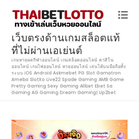
Skip
to
content
เว็บตรงด้านเกมสล็อตแท้
ที่ไม่ผ่านเอเย่นต์
เกมทายผลกีฬาออนไลน์ เกมสล็อตออนไลน์ คาสิโน
ออนไลน์ เกมไพ่ออนไลน์ หวยออนไลน์ เล่นได้บนมือถือทั้ง
ระบบ iOS Android Askmebet PG Slot Gamatron
Ameba SlotXo Live22 Spade Gaming AMB Game
Pretty Gaming Sexy Gaming Allbet Ebet Sa
Gaming AG Gaming Dream Gaming| Up2bet