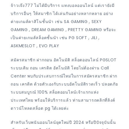
จ้าวเจ๊ง777 ไม่ได้มีบริการ แทงบอลออนไลน์ แต่เรายังมี
บริการอื่นๆ ให้สมาชิก ได้เล่นกันอย่างหลากหลาย อย่าง
ค่ายเกมส์คาสิโนชั้นนำ เช่น SA GAMING , SEXY
GAMING , DREAM GAMING , PRETTY GAMING หรือจะ
เป็นค่ายเกมส์สล็อตชั้นนำ เช่น PG SOFT , JILI ,
ASKMESLOT , EVO PLAY
สมัครสมาชิก ฝากถอน อัตโนมัติ สล็อตออนไลน์ PGSLOT
ระบบเติม ถอน เครดิต อัตโนมัติ โดยไม่ต้องผ่าน Call
Center พบกับประสบการณ์ใหม่ในการสมัครสมาชิก ฝาก
ถอน เครดิต ด้วยตัวเองกับระบบอัตโนมัติรวดเร็ว ปลอดภัย
ระบบสมบูรณ์ 100% สล็อตออนไลน์เจ้าแรกแห่ง
ประเทศไทย พร้อมให้บริการแล้ว ท่านสามารถคลิกที่ลิงค์
ดาวน์โหลดสล็อต pg ได้เลยค่ะ
สำหรับเว็บพนันออนไลน์ยุคใหม่ปี 2024 หรือปีปัจจุบันนั้น