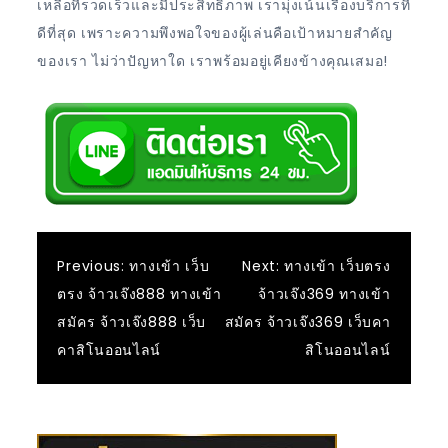
เหลือที่รวดเร็วและมีประสิทธิภาพ เรามุ่งเน้นเรื่องบริการที่
ดีที่สุด เพราะความพึงพอใจของผู้เล่นคือเป้าหมายสำคัญ
ของเรา ไม่ว่าปัญหาใด เราพร้อมอยู่เคียงข้างคุณเสมอ!
Post
Previous:
ทางเข้า เว็บ
Next:
ทางเข้า เว็บตรง
ตรง จ้าวเจ๊ง888 ทางเข้า
จ้าวเจ๊ง369 ทางเข้า
navigation
สมัคร จ้าวเจ๊ง888 เว็บ
สมัคร จ้าวเจ๊ง369 เว็บคา
คาสิโนออนไลน์
สิโนออนไลน์