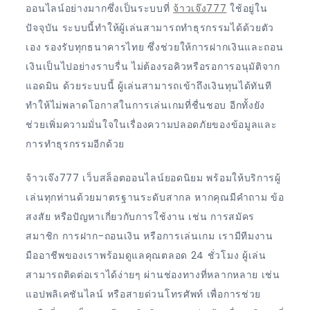
ออนไลน์อย่างมากซึ่งเป็นระบบที่
จ้าวเจ๊ง777
ใช้อยู่ใน
ปัจจุบัน ระบบนี้ทำให้ผู้เล่นสามารถทำธุรกรรมได้ด้วยตัว
เอง รองรับทุกธนาคารไทย ซึ่งช่วยให้การฝากเงินและถอน
เงินเป็นไปอย่างราบรื่น ไม่ต้องรอคิวหรือรอการอนุมัติจาก
แอดมิน ด้วยระบบนี้ ผู้เล่นสามารถเข้าถึงเงินทุนได้ทันที
ทำให้ไม่พลาดโอกาสในการเล่นเกมที่ชื่นชอบ อีกทั้งยัง
ช่วยเพิ่มความมั่นใจในเรื่องความปลอดภัยของข้อมูลและ
การทำธุรกรรมอีกด้วย
จ้าวเจ๊ง777 เว็บสล็อตออนไลน์ยอดนิยม พร้อมให้บริการผู้
เล่นทุกท่านด้วยมาตรฐานระดับสากล หากคุณมีคำถาม ข้อ
สงสัย หรือปัญหาเกี่ยวกับการใช้งาน เช่น การสมัคร
สมาชิก การฝาก-ถอนเงิน หรือการเล่นเกม เรามีทีมงาน
มืออาชีพของเราพร้อมดูแลคุณตลอด 24 ชั่วโมง ผู้เล่น
สามารถติดต่อเราได้ง่ายๆ ผ่านช่องทางที่หลากหลาย เช่น
แอปพลิเคชันไลน์ หรือสายด่วนโทรศัพท์ เพื่อการช่วย