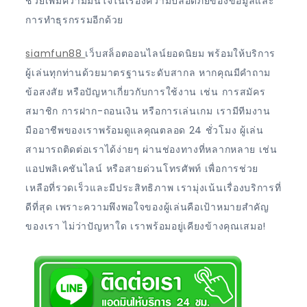
ช่วยเพิ่มความมั่นใจในเรื่องความปลอดภัยของข้อมูลและ
การทำธุรกรรมอีกด้วย
siamfun88
เว็บสล็อตออนไลน์ยอดนิยม พร้อมให้บริการ
ผู้เล่นทุกท่านด้วยมาตรฐานระดับสากล หากคุณมีคำถาม
ข้อสงสัย หรือปัญหาเกี่ยวกับการใช้งาน เช่น การสมัคร
สมาชิก การฝาก-ถอนเงิน หรือการเล่นเกม เรามีทีมงาน
มืออาชีพของเราพร้อมดูแลคุณตลอด 24 ชั่วโมง ผู้เล่น
สามารถติดต่อเราได้ง่ายๆ ผ่านช่องทางที่หลากหลาย เช่น
แอปพลิเคชันไลน์ หรือสายด่วนโทรศัพท์ เพื่อการช่วย
เหลือที่รวดเร็วและมีประสิทธิภาพ เรามุ่งเน้นเรื่องบริการที่
ดีที่สุด เพราะความพึงพอใจของผู้เล่นคือเป้าหมายสำคัญ
ของเรา ไม่ว่าปัญหาใด เราพร้อมอยู่เคียงข้างคุณเสมอ!