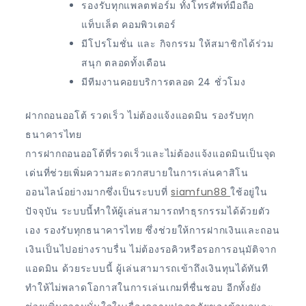
รองรับทุกแพลตฟอร์ม ทั้งโทรศัพท์มือถือ
แท็บเล็ต คอมพิวเตอร์
มีโปรโมชั่น และ กิจกรรม ให้สมาชิกได้ร่วม
สนุก ตลอดทั้งเดือน
มีทีมงานคอยบริการตลอด 24 ชั่วโมง
ฝากถอนออโต้ รวดเร็ว ไม่ต้องแจ้งแอดมิน รองรับทุก
ธนาคารไทย
การฝากถอนออโต้ที่รวดเร็วและไม่ต้องแจ้งแอดมินเป็นจุด
เด่นที่ช่วยเพิ่มความสะดวกสบายในการเล่นคาสิโน
ออนไลน์อย่างมากซึ่งเป็นระบบที่
siamfun88
ใช้อยู่ใน
ปัจจุบัน ระบบนี้ทำให้ผู้เล่นสามารถทำธุรกรรมได้ด้วยตัว
เอง รองรับทุกธนาคารไทย ซึ่งช่วยให้การฝากเงินและถอน
เงินเป็นไปอย่างราบรื่น ไม่ต้องรอคิวหรือรอการอนุมัติจาก
แอดมิน ด้วยระบบนี้ ผู้เล่นสามารถเข้าถึงเงินทุนได้ทันที
ทำให้ไม่พลาดโอกาสในการเล่นเกมที่ชื่นชอบ อีกทั้งยัง