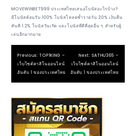
MOVEWINBET999 ประเทศไทยเสนอโบนัสอะไรบ้าง?
มีโบนัสต้อนรับ 100% โบนัสโหลดซ้ำรายวัน 20% เงินคืน
ทันที 1.2% โบนัสวันเกิด และโบนัสที่ดีที่สุดอื่น ๆ สำหรับผู้
เล่นอีกมากมาย
Post
Previous:
TOP1KING –
Next:
SATHU365 –
เว็บไซต์คาสิโนออนไลน์
เว็บไซต์คาสิโนออนไลน์
navigation
อันดับ 1 ของประเทศไทย
อันดับ 1 ของประเทศไทย