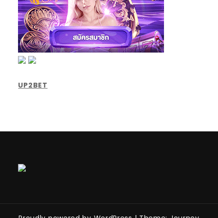
UP2BET
Proudly powered by WordPress
|
Theme: Journey