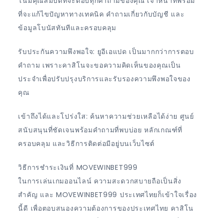
โนมีคุณสมบัติที่จะตอบทุกคำถามของคุณ เจ้าหน้าที่พร้อม
ที่จะแก้ไขปัญหาทางเทคนิค คำถามเกี่ยวกับบัญชี และ
ข้อมูลโบนัสทันทีและครอบคลุม
รับประกันความพึงพอใจ: ยูอีเอแปด เป็นมากกว่าการตอบ
คำถาม เพราะคาสิโนจะขอความคิดเห็นของคุณเป็น
ประจำเพื่อปรับปรุงบริการและรับรองความพึงพอใจของ
คุณ
เข้าถึงได้และโปร่งใส: ค้นหาความช่วยเหลือได้ง่าย ศูนย์
สนับสนุนที่ชัดเจนพร้อมคำถามที่พบบ่อย หลักเกณฑ์ที่
ครอบคลุม และวิธีการติดต่อมีอยู่บนเว็บไซต์
วิธีการชำระเงินที่ MOVEWINBET999
ในการเล่นเกมออนไลน์ ความสะดวกสบายถือเป็นสิ่ง
สำคัญ และ MOVEWINBET999 ประเทศไทยก็เข้าใจเรื่อง
นี้ดี เพื่อตอบสนองความต้องการของประเทศไทย คาสิโน