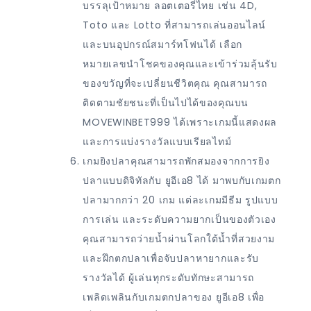
บรรลุเป้าหมาย ลอตเตอรี่ไทย เช่น 4D,
Toto และ Lotto ที่สามารถเล่นออนไลน์
และบนอุปกรณ์สมาร์ทโฟนได้ เลือก
หมายเลขนำโชคของคุณและเข้าร่วมลุ้นรับ
ของขวัญที่จะเปลี่ยนชีวิตคุณ คุณสามารถ
ติดตามชัยชนะที่เป็นไปได้ของคุณบน
MOVEWINBET999 ได้เพราะเกมนี้แสดงผล
และการแบ่งรางวัลแบบเรียลไทม์
เกมยิงปลาคุณสามารถพักสมองจากการยิง
ปลาแบบดิจิทัลกับ ยูอีเอ8 ได้ มาพบกับเกมตก
ปลามากกว่า 20 เกม แต่ละเกมมีธีม รูปแบบ
การเล่น และระดับความยากเป็นของตัวเอง
คุณสามารถว่ายน้ำผ่านโลกใต้น้ำที่สวยงาม
และฝึกตกปลาเพื่อจับปลาหายากและรับ
รางวัลได้ ผู้เล่นทุกระดับทักษะสามารถ
เพลิดเพลินกับเกมตกปลาของ ยูอีเอ8 เพื่อ