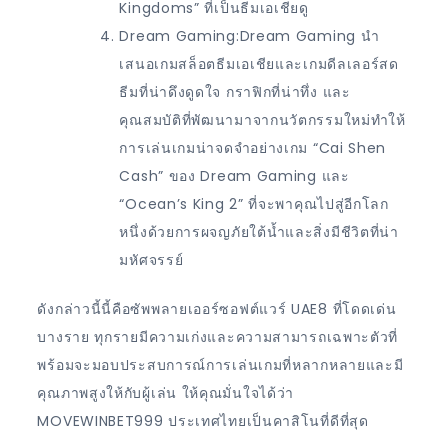
Kingdoms” ที่เป็นธีมเอเชียดู
Dream Gaming:Dream Gaming นำ
เสนอเกมสล็อตธีมเอเชียและเกมดีลเลอร์สด
ธีมที่น่าดึงดูดใจ กราฟิกที่น่าทึ่ง และ
คุณสมบัติที่พัฒนามาจากนวัตกรรมใหม่ทำให้
การเล่นเกมน่าจดจำอย่างเกม “Cai Shen
Cash” ของ Dream Gaming และ
“Ocean’s King 2” ที่จะพาคุณไปสู่อีกโลก
หนึ่งด้วยการผจญภัยใต้น้ำและสิ่งมีชีวิตที่น่า
มหัศจรรย์
ดังกล่าวนี้นี้คือซัพพลายเออร์ซอฟต์แวร์ UAE8 ที่โดดเด่น
บางราย ทุกรายมีความเก่งและความสามารถเฉพาะตัวที่
พร้อมจะมอบประสบการณ์การเล่นเกมที่หลากหลายและมี
คุณภาพสูงให้กับผู้เล่น ให้คุณมั่นใจได้ว่า
MOVEWINBET999 ประเทศไทยเป็นคาสิโนที่ดีที่สุด