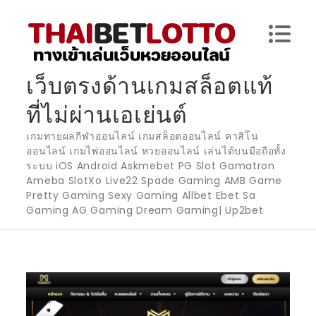
Skip
to
content
เว็บตรงด้านเกมสล็อตแท้
ที่ไม่ผ่านเอเย่นต์
เกมทายผลกีฬาออนไลน์ เกมสล็อตออนไลน์ คาสิโน
ออนไลน์ เกมไพ่ออนไลน์ หวยออนไลน์ เล่นได้บนมือถือทั้ง
ระบบ iOS Android Askmebet PG Slot Gamatron
Ameba SlotXo Live22 Spade Gaming AMB Game
Pretty Gaming Sexy Gaming Allbet Ebet Sa
Gaming AG Gaming Dream Gaming| Up2bet