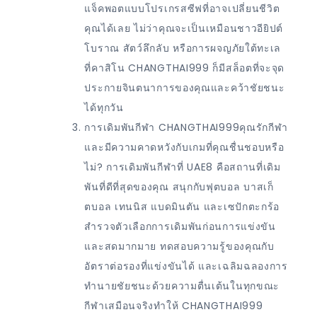
แจ็คพอตแบบโปรเกรสซีฟที่อาจเปลี่ยนชีวิต
คุณได้เลย ไม่ว่าคุณจะเป็นเหมือนชาวอียิปต์
โบราณ สัตว์ลึกลับ หรือการผจญภัยใต้ทะเล
ที่คาสิโน CHANGTHAI999 ก็มีสล็อตที่จะจุด
ประกายจินตนาการของคุณและคว้าชัยชนะ
ได้ทุกวัน
การเดิมพันกีฬา CHANGTHAI999คุณรักกีฬา
และมีความคาดหวังกับเกมที่คุณชื่นชอบหรือ
ไม่? การเดิมพันกีฬาที่ UAE8 คือสถานที่เดิม
พันที่ดีที่สุดของคุณ สนุกกับฟุตบอล บาสเก็
ตบอล เทนนิส แบดมินตัน และเซปักตะกร้อ
สำรวจตัวเลือกการเดิมพันก่อนการแข่งขัน
และสดมากมาย ทดสอบความรู้ของคุณกับ
อัตราต่อรองที่แข่งขันได้ และเฉลิมฉลองการ
ทำนายชัยชนะด้วยความตื่นเต้นในทุกขณะ
กีฬาเสมือนจริงทำให้ CHANGTHAI999