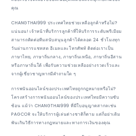
คุณ
CHANGTHAI999 ประเทศไทยช่วยเหลือลูกค้าหรือไม่?
แน่นอน! เจ้าหน้าที่บริการลูกค้าที่ให้บริการระดับพรีเมียม
สามารถติดต่อทีมสนับสนุนลูกค้าได้ตลอด 24 ชั่วโมงทุก
วันผ่านการแชทสด อีเมลและโทรศัพท์ ติดต่อเราเป็น
ภาษาไทย, ภาษาถิ่นกลาง, ภาษาถิ่นเหนือ, ภาษาถิ่นอีสาน
หรือภาษาถิ่นใต้ เพื่อรับความช่วยเหลืออย่างรวดเร็วและ
จากผู้เชี่ยวชาญหากมีคำถามใด ๆ
การพนันออนไลน์ของประเทศไทยถูกกฎหมายหรือไม่?
โครงสร้างการพนันออนไลน์ของประเทศไทยมีความซับ
ซ้อน แม้ว่า CHANGTHAI999 ที่มีใบอนุญาตสากลเช่น
PAGCOR จะให้บริการผู้เล่นต่างชาติก็ตาม แต่ก็อย่าเดิม
พันเกินวิธีการทางกฎหมายและทางการเงินของคุณ