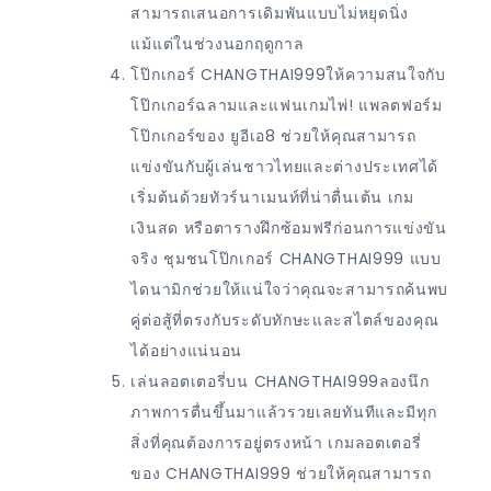
สามารถเสนอการเดิมพันแบบไม่หยุดนิ่ง
แม้แต่ในช่วงนอกฤดูกาล
โป๊กเกอร์ CHANGTHAI999ให้ความสนใจกับ
โป๊กเกอร์ฉลามและแฟนเกมไพ่! แพลตฟอร์ม
โป๊กเกอร์ของ ยูอีเอ8 ช่วยให้คุณสามารถ
แข่งขันกับผู้เล่นชาวไทยและต่างประเทศได้
เริ่มต้นด้วยทัวร์นาเมนท์ที่น่าตื่นเต้น เกม
เงินสด หรือตารางฝึกซ้อมฟรีก่อนการแข่งขัน
จริง ชุมชนโป๊กเกอร์ CHANGTHAI999 แบบ
ไดนามิกช่วยให้แน่ใจว่าคุณจะสามารถค้นพบ
คู่ต่อสู้ที่ตรงกับระดับทักษะและสไตล์ของคุณ
ได้อย่างแน่นอน
เล่นลอตเตอรี่บน CHANGTHAI999ลองนึก
ภาพการตื่นขึ้นมาแล้วรวยเลยทันทีและมีทุก
สิ่งที่คุณต้องการอยู่ตรงหน้า เกมลอตเตอรี่
ของ CHANGTHAI999 ช่วยให้คุณสามารถ