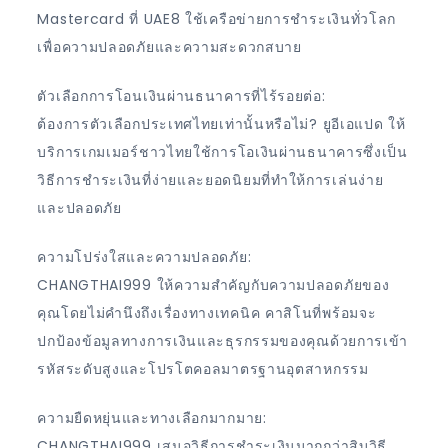
Mastercard ที่ UAE8 ใช้เครือข่ายการชำระเงินทั่วโลก
เพื่อความปลอดภัยและความสะดวกสบาย
ตัวเลือกการโอนเงินผ่านธนาคารที่ไร้รอยต่อ:
ต้องการตัวเลือกประเทศไทยเท่านั้นหรือไม่? ยูอีเอแปด ให้
บริการเกมเมอร์ชาวไทยใช้การโอเงินผ่านธนาคารซึ่งเป็น
วิธีการชำระเงินที่ง่ายและยอดนิยมที่ทำให้การเล่นง่าย
และปลอดภัย
ความโปร่งใสและความปลอดภัย:
CHANGTHAI999 ให้ความสำคัญกับความปลอดภัยของ
คุณโดยไม่คำนึงถึงเรื่องทางเทคนิค คาสิโนที่พร้อมจะ
ปกป้องข้อมูลทางการเงินและธุรกรรมของคุณด้วยการเข้า
รหัสระดับสูงและโปรโตคอลมาตรฐานอุตสาหกรรม
ความยืดหยุ่นและทางเลือกมากมาย:
CHANGTHAI999 เสนอวิธีการชำระเงินมากกว่าสิบวิธี