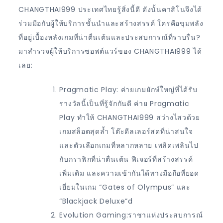
CHANGTHAI999 ประเทศไทยรู้สิ่งนี้ดี ดังนั้นคาสิโนจึงได้
ร่วมมือกับผู้ให้บริการชั้นนำและสร้างสรรค์ ใครคือขุมพลัง
ที่อยู่เบื้องหลังเกมที่น่าตื่นเต้นและประสบการณ์ที่ราบรื่น?
มาสำรวจผู้ให้บริการซอฟต์แวร์ของ CHANGTHAI999 ได้
เลย:
Pragmatic Play: ค่ายเกมยักษ์ใหญ่ที่ได้รับ
รางวัลนี้เป็นที่รู้จักกันดี ค่าย Pragmatic
Play ทำให้ CHANGTHAI999 สว่างไสวด้วย
เกมสล็อตสุดล้ำ โต๊ะดีลเลอร์สดที่น่าสนใจ
และตัวเลือกเกมที่หลากหลาย เพลิดเพลินไป
กับกราฟิกที่น่าตื่นเต้น ฟีเจอร์ที่สร้างสรรค์
เพิ่มเติม และความเข้ากันได้ทางมือถือที่ยอด
เยี่ยมในเกม “Gates of Olympus” และ
“Blackjack Deluxe”d
Evolution Gaming:ราชาแห่งประสบการณ์