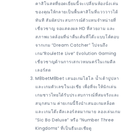
คาสิโนสดที่ยอดเยี่ยมนี้จะเปลี่ยนห้องนั่งเล่น
ของคุณให้กลายเป็นพื้นคาสิโนที่แวววาวได้
ทันที สัมผัสประสบการณ์ตัวแทนจำหน่ายที่
เชี่ยวชาญ จอแสดงผล HD ที่สวยงาม และ
สภาพแวดล้อมที่น่าตื่นเต้นที่โต๊ะแบบโต้ตอบ
จากเกม “Dream Catcher” ไปจนถึง
เกม“Roulette Live” Evolution Gaming
เชี่ยวชาญด้านการเสกเวทมนตร์ในเกมดีล
เลอร์สด
M8betM8bet เสนอเกมไฮโล น้ำเต้าปูปลา
และเกมตัวเลขในเอเชีย เพื่อที่จะให้นักเล่น
เกมชาวไทยได้รับประสบการณ์ที่สมจริงและ
สนุกสนาน ค่ายเกมนี้จึงนำเสนอเกมสล็อต
และเกมโต๊ะดีลเลอร์สดมากมาย ลองเล่นเกม
“Sic Bo Deluxe” หรือ “Number Three
Kingdoms” ที่เป็นธีมเอเชียดู