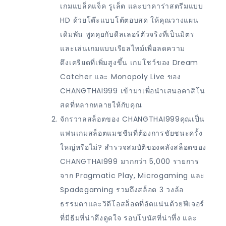
เกมแบล็คแจ็ค รูเล็ต และบาคาร่าสตรีมแบบ
HD ด้วยโต๊ะแบบโต้ตอบสด ให้คุณวางแผน
เดิมพัน พูดคุยกับดีลเลอร์ตัวจริงที่เป็นมิตร
และเล่นเกมแบบเรียลไทม์เพื่อลดความ
ตึงเครียดที่เพิ่มสูงขึ้น เกมโชว์ของ Dream
Catcher และ Monopoly Live ของ
CHANGTHAI999 เข้ามาเพื่อนำเสนอคาสิโน
สดที่หลากหลายให้กับคุณ
จักรวาลสล็อตของ CHANGTHAI999คุณเป็น
แฟนเกมสล็อตแมชชีนที่ต้องการชัยชนะครั้ง
ใหญ่หรือไม่? สำรวจสมบัติของคลังสล็อตของ
CHANGTHAI999 มากกว่า 5,000 รายการ
จาก Pragmatic Play, Microgaming และ
Spadegaming รวมถึงสล็อต 3 วงล้อ
ธรรมดาและวิดีโอสล็อตที่อัดแน่นด้วยฟีเจอร์
ที่มีธีมที่น่าดึงดูดใจ รอบโบนัสที่น่าทึ่ง และ