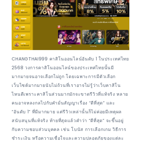
CHANGTHAI999 คาสิโนออนไลน์อันดับ 1 ในประเทศไทย
2568 วงการคาสิโนออนไลน์ของประเทศไทยนั้นมี
มากมายจนอาจเลือกไม่ถูก โดยเฉพาะการมีตัวเลือก
เว็บไซต์มากมายนับไม่ถ้วนที่เราอาจไม่รู้ว่าเว็บคาสิโน
ไหนดีเพราะคาสิโนส่วนมากมักจะขาดรีวิวที่แท้จริง หลาย
คนอาจหลงกลไปกับคำมั่นสัญญาเรื่อง “ดีที่สุด” และ
“อันดับ 1” ที่มีมากมาย แต่รีวิวเหล่านั้นก็ไม่ค่อยมีเหตุผล
สนับสนุนที่แท้จริง ท้ายที่สุดแล้วคำว่า “ดีที่สุด” จะขึ้นอยู่
กับความชอบส่วนบุคคล เช่น โบนัส การเลือกเกม วิธีการ
ชำระเงิน หรือความเชื่อใจและความปลอดภัยของแต่ละ