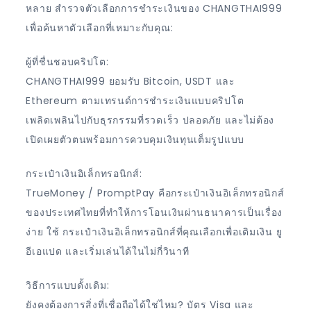
หลาย สำรวจตัวเลือกการชำระเงินของ CHANGTHAI999
เพื่อค้นหาตัวเลือกที่เหมาะกับคุณ:
ผู้ที่ชื่นชอบคริปโต:
CHANGTHAI999 ยอมรับ Bitcoin, USDT และ
Ethereum ตามเทรนด์การชำระเงินแบบคริปโต
เพลิดเพลินไปกับธุรกรรมที่รวดเร็ว ปลอดภัย และไม่ต้อง
เปิดเผยตัวตนพร้อมการควบคุมเงินทุนเต็มรูปแบบ
กระเป๋าเงินอิเล็กทรอนิกส์:
TrueMoney / PromptPay คือกระเป๋าเงินอิเล็กทรอนิกส์
ของประเทศไทยที่ทำให้การโอนเงินผ่านธนาคารเป็นเรื่อง
ง่าย ใช้ กระเป๋าเงินอิเล็กทรอนิกส์ที่คุณเลือกเพื่อเติมเงิน ยู
อีเอแปด และเริ่มเล่นได้ในไม่กี่วินาที
วิธีการแบบดั้งเดิม:
ยังคงต้องการสิ่งที่เชื่อถือได้ใช่ไหม? บัตร Visa และ