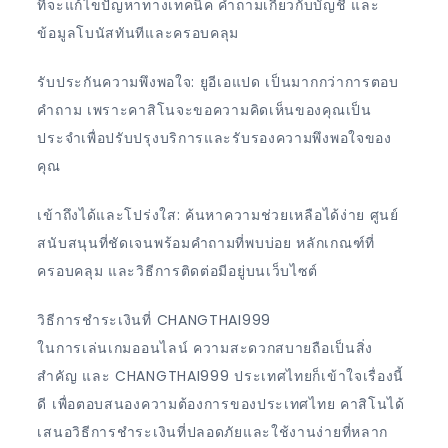
ที่จะแก้ไขปัญหาทางเทคนิค คำถามเกี่ยวกับบัญชี และ
ข้อมูลโบนัสทันทีและครอบคลุม
รับประกันความพึงพอใจ: ยูอีเอแปด เป็นมากกว่าการตอบ
คำถาม เพราะคาสิโนจะขอความคิดเห็นของคุณเป็น
ประจำเพื่อปรับปรุงบริการและรับรองความพึงพอใจของ
คุณ
เข้าถึงได้และโปร่งใส: ค้นหาความช่วยเหลือได้ง่าย ศูนย์
สนับสนุนที่ชัดเจนพร้อมคำถามที่พบบ่อย หลักเกณฑ์ที่
ครอบคลุม และวิธีการติดต่อมีอยู่บนเว็บไซต์
วิธีการชำระเงินที่ CHANGTHAI999
ในการเล่นเกมออนไลน์ ความสะดวกสบายถือเป็นสิ่ง
สำคัญ และ CHANGTHAI999 ประเทศไทยก็เข้าใจเรื่องนี้
ดี เพื่อตอบสนองความต้องการของประเทศไทย คาสิโนได้
เสนอวิธีการชำระเงินที่ปลอดภัยและใช้งานง่ายที่หลาก