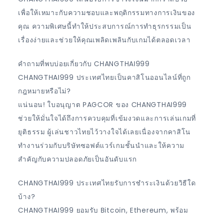
เพื่อให้เหมาะกับความชอบและพฤติกรรมทางการเงินของ
คุณ ความพิเศษนี้ทำให้ประสบการณ์การทำธุรกรรมเป็น
เรื่องง่ายและช่วยให้คุณเพลิดเพลินกับเกมได้ตลอดเวลา
คำถามที่พบบ่อยเกี่ยวกับ CHANGTHAI999
CHANGTHAI999 ประเทศไทยเป็นคาสิโนออนไลน์ที่ถูก
กฎหมายหรือไม่?
แน่นอน! ใบอนุญาต PAGCOR ของ CHANGTHAI999
ช่วยให้มั่นใจได้ถึงการควบคุมที่เข้มงวดและการเล่นเกมที่
ยุติธรรม ผู้เล่นชาวไทยไว้วางใจได้เลยเนื่องจากคาสิโน
ทำงานร่วมกับบริษัทซอฟต์แวร์เกมชั้นนำและให้ความ
สำคัญกับความปลอดภัยเป็นอันดับแรก
CHANGTHAI999 ประเทศไทยรับการชำระเงินด้วยวิธีใด
บ้าง?
CHANGTHAI999 ยอมรับ Bitcoin, Ethereum, พร้อม