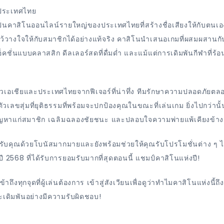
นประเทศไทย
ป็นคาสิโนออนไลน์รายใหญ่ของประเทศไทยที่สร้างชื่อเสียงให้กับตนเอ
้วางใจให้กับสมาชิกได้อย่างแท้จริง คาสิโนนำเสนอเกมที่ผสมผสานกั
คชั่นแบบคลาสสิก ดีลเลอร์สดที่ดื่มด่ำ และแม้แต่การเดิมพันกีฬาที่ร้
ั่วเอเชียและประเทศไทยจากฟีเจอร์ที่น่าทึ่ง ทีมรักษาความปลอดภัยต
ตัวเลขสุ่มที่ยุติธรรมที่พร้อมจะปกป้องคุณในขณะที่เล่นเกม ยิ่งไปกว่านั้
ไขปัญหาแก่สมาชิก เฉลิมฉลองชัยชนะ และปลอบใจความพ่ายแพ้เคียงข้า
อนรับคุณด้วยโบนัสมากมายและยังพร้อมช่วยให้คุณรับโปรโมชั่นต่าง ๆ ไ
 2568 ที่ได้รับการยอมรับมากที่สุดตอนนี้ แชมป์คาสิโนแห่งปี!
ทุกจุดที่ผู้เล่นต้องการ เข้าสู่สังเวียนเพื่อดูว่าทำไมคาสิโนแห่งนี้ถึง
จะเดิมพันอย่างมีความรับผิดชอบ!