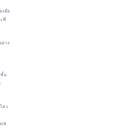
องมือ
ที่
อย่าง
ชั้น
ง
งไสว
jack