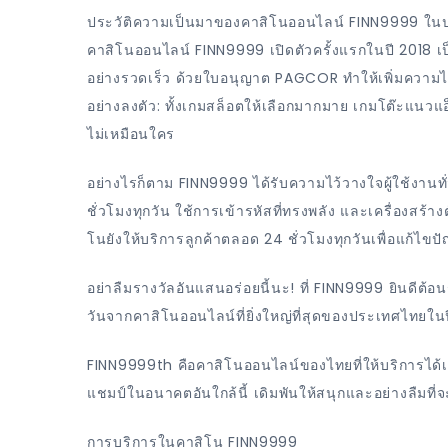
ประวัติความเป็นมาของคาสิโนออนไลน์ FINN9999 ใ
คาสิโนออนไลน์ FINN9999 เปิดตัวครั้งแรกในปี 2018 เ
อย่างรวดเร็ว ด้วยใบอนุญาต PAGCOR ทำให้เพิ่มความไว
อย่างลงตัว: ทั้งเกมสล็อตให้เลือกมากมาย เกมโต๊ะแนวแอ็
ไม่เหมือนใคร
อย่างไรก็ตาม FINN9999 ได้รับความไว้วางใจผู้ใช้งานท
ชั่วโมงทุกวัน ใช้การเข้ารหัสที่ทรงพลัง และเครื่องสร้าง
โนยังให้บริการลูกค้าตลอด 24 ชั่วโมงทุกวันเพื่อแก้
อย่าลืมรางวัลอันแสนอร่อยนี้นะ! ที่ FINN9999 ยินดีต้
วันจากคาสิโนออนไลน์ที่ยิ่งใหญ่ที่สุดของประเทศไทยในปี
FINN9999th คือคาสิโนออนไลน์ของไทยที่ให้บริการได้เข้าถึง
แชมป์ในอนาคตอันใกล้นี้ เดิมพันให้สนุกและอย่างลืมที่
การบริการในคาสิโน FINN9999