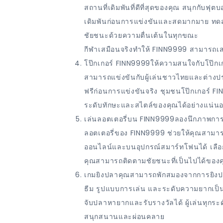
สถานที่เดิมพันที่ดีที่สุดของคุณ สนุกกับ
เดิมพันก่อนการแข่งขันและสดมากมาย ทดส
ชัยชนะด้วยความตื่นเต้นในทุกขณะ
กีฬาเสมือนจริงทำให้ FINN9999 สามารถเส
โป๊กเกอร์ FINN9999ให้ความสนใจกับโป๊กเ
สามารถแข่งขันกับผู้เล่นชาวไทยและต่างประเ
ฟรีก่อนการแข่งขันจริง ชุมชนโป๊กเกอร์ FI
ระดับทักษะและสไตล์ของคุณได้อย่างแน่น
เล่นลอตเตอรี่บน FINN9999ลองนึกภาพการตื่
ลอตเตอรี่ของ FINN9999 ช่วยให้คุณสามาร
ออนไลน์และบนอุปกรณ์สมาร์ทโฟนได้ เลือก
คุณสามารถติดตามชัยชนะที่เป็นไปได้ของ
เกมยิงปลาคุณสามารถพักสมองจากการยิงปลา
ธีม รูปแบบการเล่น และระดับความยากเป็น
จับปลาหายากและรับรางวัลได้ ผู้เล่นทุกระ
สนุกสนานและผ่อนคลาย