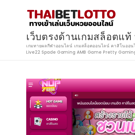
Skip
to
content
เว็บตรงด้านเกมสล็อตแท้ ที
เกมทายผลกีฬาออนไลน์ เกมสล็อตออนไลน์ คาสิโนออนไ
Live22 Spade Gaming AMB Game Pretty Gamin