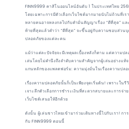
FINN9999 คาสิโนออนไลน์อันดับ 1 ในประเทศไทย 256
โดยเฉพาะการมีตัวเลือกเว็บไซต์มากมายนับไม่ถ้วนที่เรา
หลายคนอาจหลงกลไปกับคำมั่นสัญญาเรื่อง “ดีที่สุด” และ “อ
ท้ายที่สุดแล้วคำว่า “ดีที่สุด” จะขึ้นอยู่กับความชอบส
ปลอดภัยของแต่ละคน
แม้ว่าแต่ละปัจจัยจะมีเหตุผลเบื้องหลังก็ตาม แต่ความป
เล่นโดยไม่คำนึงถึงลำดับความสำคัญจากผู้เล่นอย่างแท้จริ
แกนหลักของแพลตฟอร์ม: ความมุ่งมั่นในเรื่องความ
เรื่องความปลอดภัยนั้นก็เป็นเพียงจุดเริ่มต้น! เพราะในร
เจาะลึกตัวเลือกการชำระเงินที่สะดวกสบายและการจ่ายเงิ
เว็บไซต์เสนอให้อีกด้วย
ดังนั้น ผู้เล่นชาวไทยเข้ามาร่วมเดินทางนี้ไปกับเรา! กา
กับ FINN9999 ตอนนี้