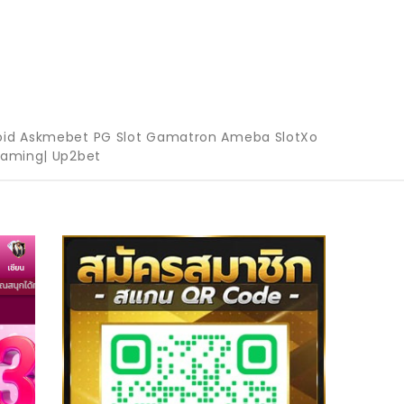
Android Askmebet PG Slot Gamatron Ameba SlotXo
Gaming| Up2bet