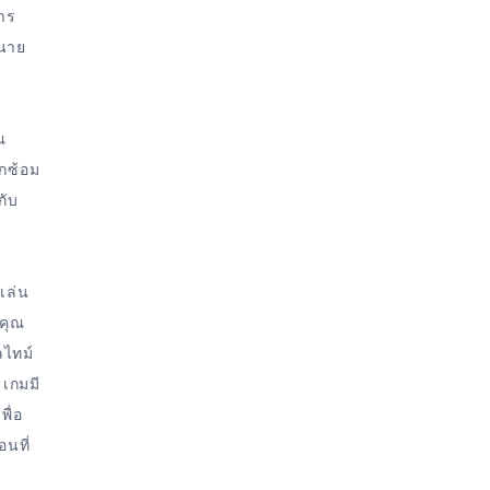
การ
ำนาย
ณ
ึกซ้อม
กับ
เล่น
คุณ
ลไทม์
เกมมี
ื่อ
นที่