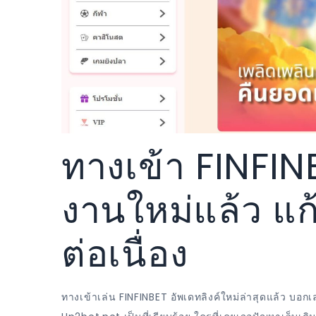
ทางเข้า FINFINB
งานใหม่แล้ว แก้
ต่อเนื่อง
ทางเข้าเล่น FINFINBET อัพเดทลิงค์ใหม่ล่าสุดแล้ว บอกเลย