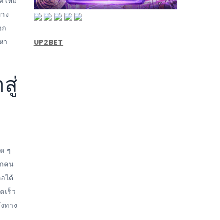
ค์ใหม่
ทาง
อก
ญหา
UP2BET
สู่
ุด ๆ
ทุกคน
ือได้
ดเร็ว
ึ่งทาง