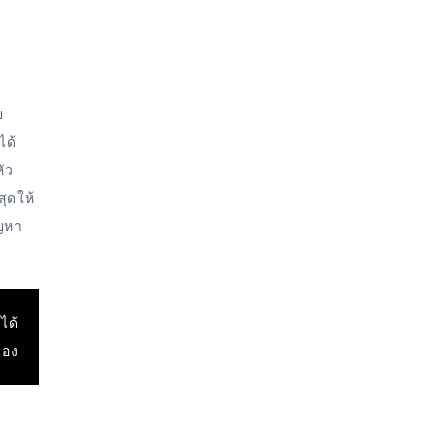
ย
ได้
ัว
ุดให้
ัญหา
ได้
ื่อง