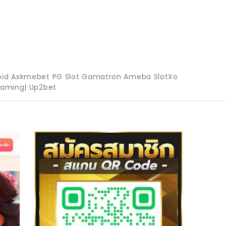
Android Askmebet PG Slot Gamatron Ameba SlotXo
Gaming| Up2bet