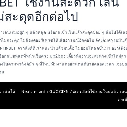
NBET ใช้งานสะดวก เล่น
ม่สะดุดอีกต่อไป
ล่นเกมอยู่ดี ๆ แล้วหลุด หรือกดเข้าเว็บแล้วสะดุดบ่อย ๆ ลืมไปได้เล
ไม่กระตุก ไม่ต้องคอยรีเฟรชให้เสียอารมณ์อีกต่อไป จัดเต็มความมันส์
FINBET จากลิงค์ที่เราแนะนำแล้วมันดื้อ ไม่ยอมโหลดขึ้นมา อย่าเพิ่งห
ือกดแชทสดที่หน้าเว็บตรง Up2bet เดี๋ยวทีมงานจะส่งทางเข้าใหม่ล่าส
ไม่ต้องไปตามหาลิงค์มั่ว ๆ ที่ไหน ทีมงานคอยสแตนด์บายตลอดเวลา เจอป
นอน
 เล่นได้
Next:
ทางเข้า GUCCIX9 อัพเดทลิงค์ใช้งานใหม่แล้ว เล่น
ต่อเน