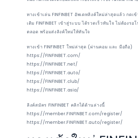
ทางเข้าเล่น FINFINBET อัพเดทลิงค์ใหม่ล่าสุดแล้ว กดเข
เดิม FINFINBET เข้าสู่ระบบ ได้รวดเร็วทันใจ ไม่ต้องร
ตลอด พร้อมส่งลิงค์ใหม่ให้ทันใจ
ทางเข้า FINFINBET ใหม่ล่าสุด (ผ่านคอม และ มือถือ)
https://FINFINBET.com/
https://FINFINBET.net/
https://FINFINBET.auto/
https://FINFINBET.club/
https://FINFINBET.asia/
ลิงค์สมัคร FINFINBET คลิกได้ด้านล่างนี้
https://member.FINFINBET.com/register/
https://member.FINFINBET.auto/register/