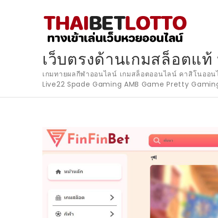
Skip
to
content
เว็บตรงด้านเกมสล็อตแท้ ที
เกมทายผลกีฬาออนไลน์ เกมสล็อตออนไลน์ คาสิโนออนไ
Live22 Spade Gaming AMB Game Pretty Gamin