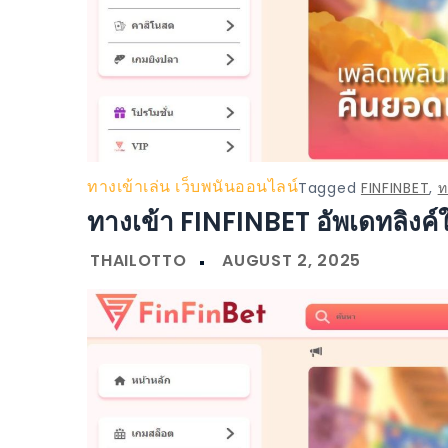
ทางเข้าเล่น เว็บพนันออนไลน์
Tagged
FINFINBET
,
ท
ทางเข้า FINFINBET อัพเดทลิงค์ใช