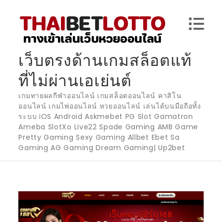
Skip
to
content
เว็บตรงด้านเกมสล็อตแท้
ที่ไม่ผ่านเอเย่นต์
เกมทายผลกีฬาออนไลน์ เกมสล็อตออนไลน์ คาสิโน
ออนไลน์ เกมไพ่ออนไลน์ หวยออนไลน์ เล่นได้บนมือถือทั้ง
ระบบ iOS Android Askmebet PG Slot Gamatron
Ameba SlotXo Live22 Spade Gaming AMB Game
Pretty Gaming Sexy Gaming Allbet Ebet Sa
Gaming AG Gaming Dream Gaming| Up2bet