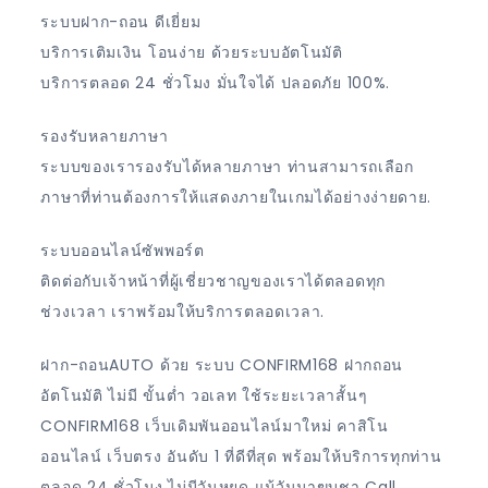
ระบบฝาก-ถอน ดีเยี่ยม
บริการเติมเงิน โอนง่าย ด้วยระบบอัตโนมัติ
บริการตลอด 24 ชั่วโมง มั่นใจได้ ปลอดภัย 100%.
รองรับหลายภาษา
ระบบของเรารองรับได้หลายภาษา ท่านสามารถเลือก
ภาษาที่ท่านต้องการให้แสดงภายในเกมได้อย่างง่ายดาย.
ระบบออนไลน์ซัพพอร์ต
ติดต่อกับเจ้าหน้าที่ผู้เชี่ยวชาญของเราได้ตลอดทุก
ช่วงเวลา เราพร้อมให้บริการตลอดเวลา.
ฝาก-ถอนAUTO ด้วย ระบบ CONFIRM168 ฝากถอน
อัตโนมัติ ไม่มี ขั้นต่ำ วอเลท ใช้ระยะเวลาสั้นๆ
CONFIRM168 เว็บเดิมพันออนไลน์มาใหม่ คาสิโน
ออนไลน์ เว็บตรง อันดับ 1 ที่ดีที่สุด พร้อมให้บริการทุกท่าน
ตลอด 24 ชั่วโมง ไม่มีวันหยุด แม้วันมาฆบูชา Call