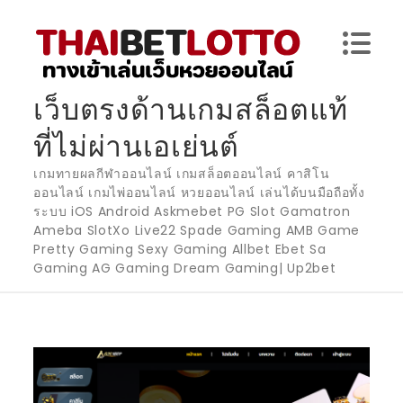
Skip
to
content
เว็บตรงด้านเกมสล็อตแท้
ที่ไม่ผ่านเอเย่นต์
เกมทายผลกีฬาออนไลน์ เกมสล็อตออนไลน์ คาสิโน
ออนไลน์ เกมไพ่ออนไลน์ หวยออนไลน์ เล่นได้บนมือถือทั้ง
ระบบ iOS Android Askmebet PG Slot Gamatron
Ameba SlotXo Live22 Spade Gaming AMB Game
Pretty Gaming Sexy Gaming Allbet Ebet Sa
Gaming AG Gaming Dream Gaming| Up2bet