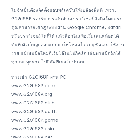
ไม่จำเป็นต้องติดตั้งแอปพลิเคชันให้เปลืองพื้นที่ เพราะ
G2G168P รองรับการเล่นผ่านเบราว์เซอร์มือถือโดยตรง
คุณสามารถเข้าสู่ระบบผ่าน Google Chrome, Safari
หรือบราว์เซอร์ใดก็ได้ แล้วล็อกอินเพื่อเริ่มเล่นสล็อตได้
ทันที ตัวเว็บถูกออกแบบมาให้โหลดไว เมนูชัดเจน ใช้งาน
ง่าย แม้เป็นมือใหม่ก็เริ่มได้ในไม่กี่คลิก เล่นผ่านมือถือได้
ทุกเกม ทุกค่าย ไม่มีตัดฟีเจอร์แน่นอน
ทางเข้า G2G168P ผ่าน PC
www.G2G168P.com
www.G2G168P.org
www.G2G168P.club
www.G2G168P.co.th
www.G2G168P.game
www.G2G168P.asia
www.G2G168P.bet