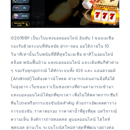
G2G168P เป็นเว็บแทงบอลออนไลน์ อันดับ 1 ของเอเชีย
รองรับด้วยระบบที่ทันสมัย ฝาก-ถอน ออโต้ภายใน 10
วินาทีเท่านั้นเว็บพนันที่ดีที่สุดในเอเชีย คาสิโนออนไลน์
สล็อต พนันพื้นบ้าน แทงบอลออนไลน์ และเดิมพันกีฬาต่าง
ๆ รองรับทุกอุปกรณ์ ได้ทักระบบทั้ง IOS และ แอนดรอยด์
(Andriod)ไม่ต้องดาวน์โหลด สามารถเล่นผ่านมือถือได้
ไม่ยุ่งยาก เว็บของเราเป็นช่องทางที่ท่านสามารถเข้ามา
แทงบอลออนไลน์ได้ทุกที่ทุกเวลา เพื่อไม่ให้พลาดการเชียร์
ทีมโปรดหรือการแข่งขันนัดสำคัญ ด้วยการอัพเดตตาราง
การแข่งขัน ราคาต่อรอง ราคาค่าน้ำที่สูงที่สุด บทวิจารณ์
ความเห็น ลิงค์การถ่ายทอดสด ดูบอลออนไลน์ ไฮไลท์
ฟุตบอล ผ่านเว็บ ระบบโบนัสใหม่ล่าสุดที่พัฒนาอย่างต่อ