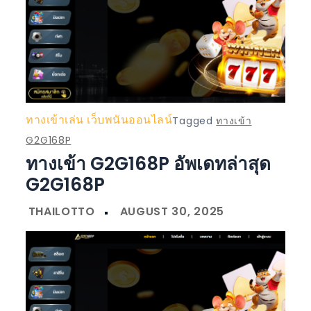
ทางเข้าเล่น เว็บพนันออนไลน์
Tagged
ทางเข้า
G2G168P
ทางเข้า G2G168P อัพเดทล่าสุด
G2G168P