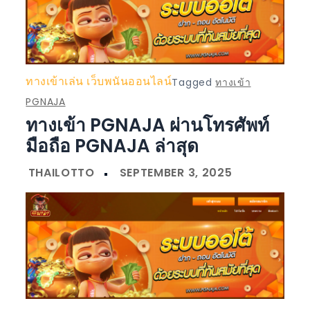
ทางเข้าเล่น เว็บพนันออนไลน์
Tagged
ทางเข้า
PGNAJA
ทางเข้า PGNAJA ผ่านโทรศัพท์
มือถือ PGNAJA ล่าสุด