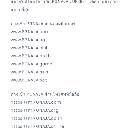
สมาชิกที่ใช้บริการกับ PGNAJA , UP2BET ได้ความสะดวก
สบายที่สุด
ทางเข้า PGNAJA ผ่านคอมพิวเตอร์
www.PGNAJA.com
www.PGNAJA.org
www.PGNAJA.club
www.PGNAJA.co.th
www.PGNAJA.game
www.PGNAJA.asia
www.PGNAJA.bet
ทางเข้า PGNAJA ผ่านโทรศัพท์มือถือ
https://m.PGNAJA.com
https://m.PGNAJA.org
https://m.PGNAJA.co.th
https://m.PGNAJA.online