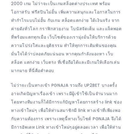
2000 เกม ไม่ว่าจะเป็นเกมสล็อตต่างประเทศ พร้อม
โอกาสรับ ฟรีสปินไม่อั้น เพิ่มความสนุกและโอกาสในการ
ทำกำไรแบบไม่อั้น กับเกม สล็อตแตกง่าย ได้เงินจริง จาก
ค่ายดังทั่วโลก กราฟิกสวยงาม โบนัสจัดเต็ม และแจ็คพอต
ที่พร้อมแตกทุกเมื่อ เว็บไซต์ของเรามุ่งมั่นให้บริการด้วย
ความโปร่งใสและยุติธรรม ทำให้ทุกการเดิมพันของคุณ
มั่นใจได้ว่าปลอดภัยแน่นอน หากคุณกำลังมองหา เว็บ
สล็อต แตกง่าย เว็บตรง ที่เชื่อถือได้และมีเกมให้เลือกเล่น
มากมาย ที่นี่คือคำตอบ
ไม่ว่าจะเป็นทางเข้า PGNAJA รวมถึง UP2BET บางครั้ง
อาจเกิดปัญหาเรื่องเข้า เพราะมีผู้เข้าใช้เป็นจำนวนมาก
โดยทางทีมงานก็ได้มีการแก้ปัญหาโดยการสร้าง link ช่อง
ทางเข้าใหม่ๆ เพื่อให้ท่านสมาชิกมี link ทางเข้าที่เพียงพอ
กับความต้องการ เพราะเหตุนี้ทางเว็บไซต์ PGNAJA จึงได้
มีการอัพเดท Link ทางเข้าใหม่ๆอยู่ตลอดเวลา เพื่อให้ท่าน