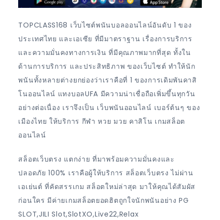
TOPCLASS168 เว็บไซต์พนันบอลออนไลน์อันดับ 1 ของ
ประเทศไทย และเอเซีย ที่มีมาตราฐาน เรื่องการบริการ
และความมั่นคงทางการเงิน ที่มีคุณภาพมากที่สุด ทั้งใน
ด้านการบริการ และประสิทธิภาพ ของเว็บไซต์ ทำให้นัก
พนันทั้งหลายต่างยกย่องว่าเราคือที่ 1 ของการเดิมพันคาสิ
โนออนไลน์ แทงบอลUFA มีความน่าเชื่อถือเพิ่มขึ้นทุกวัน
อย่างต่อเนื่อง เราจึงเป็น เว็บพนันออนไลน์ เบอร์ต้นๆ ของ
เมืองไทย ให้บริการ กีฬา หวย มวย คาสิโน เกมสล็อต
ออนไลน์
สล็อตเว็บตรง แตกง่าย ที่มาพร้อมความมั่นคงและ
ปลอดภัย 100% เราคือผู้ให้บริการ สล็อตเว็บตรง ไม่ผ่าน
เอเย่นต์ ที่คัดสรรเกม สล็อตใหม่ล่าสุด มาให้คุณได้สัมผัส
ก่อนใคร มีค่ายเกมสล็อตยอดฮิตถูกใจนักพนันอย่าง PG
SLOT,JILI Slot,SlotXO,Live22,Relax