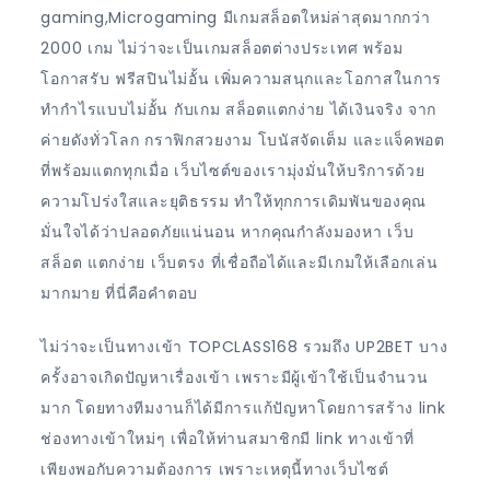
gaming,Microgaming มีเกมสล็อตใหม่ล่าสุดมากกว่า
2000 เกม ไม่ว่าจะเป็นเกมสล็อตต่างประเทศ พร้อม
โอกาสรับ ฟรีสปินไม่อั้น เพิ่มความสนุกและโอกาสในการ
ทำกำไรแบบไม่อั้น กับเกม สล็อตแตกง่าย ได้เงินจริง จาก
ค่ายดังทั่วโลก กราฟิกสวยงาม โบนัสจัดเต็ม และแจ็คพอต
ที่พร้อมแตกทุกเมื่อ เว็บไซต์ของเรามุ่งมั่นให้บริการด้วย
ความโปร่งใสและยุติธรรม ทำให้ทุกการเดิมพันของคุณ
มั่นใจได้ว่าปลอดภัยแน่นอน หากคุณกำลังมองหา เว็บ
สล็อต แตกง่าย เว็บตรง ที่เชื่อถือได้และมีเกมให้เลือกเล่น
มากมาย ที่นี่คือคำตอบ
ไม่ว่าจะเป็นทางเข้า TOPCLASS168 รวมถึง UP2BET บาง
ครั้งอาจเกิดปัญหาเรื่องเข้า เพราะมีผู้เข้าใช้เป็นจำนวน
มาก โดยทางทีมงานก็ได้มีการแก้ปัญหาโดยการสร้าง link
ช่องทางเข้าใหม่ๆ เพื่อให้ท่านสมาชิกมี link ทางเข้าที่
เพียงพอกับความต้องการ เพราะเหตุนี้ทางเว็บไซต์