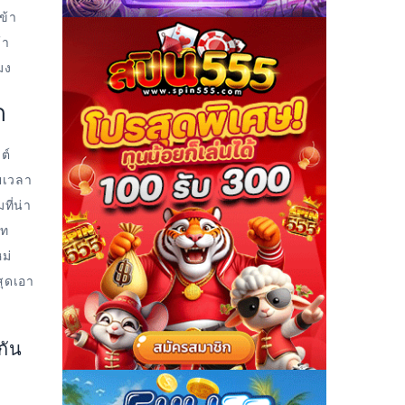
ข้า
้า
มง
ด
ต์
ียเวลา
ี่น่า
ภท
ม่
สุดเอา
กัน