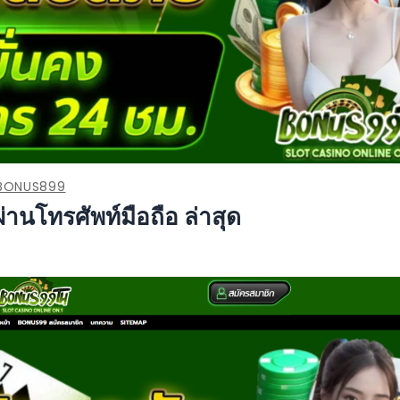
น BONUS899
นโทรศัพท์มือถือ ล่าสุด