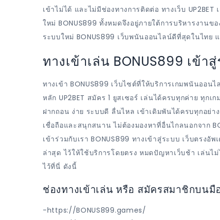
เข้าไม่ได้ และไม่มีช่องทางการติดต่อ ทางเว็บ UP2BET เ
ใหม่ BONUS899 ทั้งหมดจึงอยู่ภายใต้การบริหารงานของเ
ระบบใหม่ BONUS899 เว็บพนันออนไลน์ดีที่สุดในไทย แอ
ทางเข้าเล่น BONUS899 เข้าสู
ทางเข้า BONUS899 เว็บไซต์ที่ให้บริการเกมพนันออนไลน์
หลัก UP2BET สมัคร 1 ยูสเซอร์ เล่นได้ครบทุกค่าย ทุกเกม
ฝากถอน ง่าย ระบบดี ลื่นไหล เข้าเดิมพันได้ครบทุกอย
เชื่อถือและสนุกสนาน ไม่ต้องมองหาที่อื่นไกลนอกจาก B
เข้าร่วมกับเรา BONUS899 ทางเข้าสู่ระบบ เว็บตรงอัพเ
ล่าสุด ไว้ให้ใช้บริการโดยตรง หมดปัญหาเว็บช้า เล่นไม
ไว้ที่นี่ ดังนี้
ช่องทางเข้าเล่น หรือ สมัครสมาชิกบนมือ
-https://BONUS899.games/