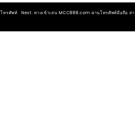
โทรศัพท์
Next:
ทางเข้าเล่น MCC888.com ผ่านโทรศัพท์มือถือ ล่า