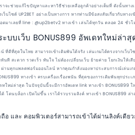
ราจะช่วยแก้ไขปัญหาและหาวิธีช่วยเหลือลูกค้าอย่างเต็มที่ ดังนั้นทางเ
ว็บไซต์ UP2BET อย่างเป็นทางการ หากท่านมีข้อสงสัยเกี่ยวกับทางเข
ดมาเลยที่ line : @up2betv2 ทางเข้า เล่นได้ทุกวัน ตลอด 24 ชั่วโ
่ระบบเว็บ BONUS899 อัพเดทใหม่ล่าสุ
 ที่ดีที่สุดในไทย สามารถเข้าเดิมพันได้จริง เล่นเกมได้ตรงจากเว็บไซ
ทันที สะดวก รวดเร็ว ทันใจ ไม่ต้องเปลี่ยนเว็บ ย้ายค่าย โยกเงินให้เส
่าง ผ่านทุกแพลตฟอร์มออนไลน์ หากคุณกำลังมองหาประสบการณ์เล่นเกมท
ONUS899 ทางเข้า ครบเครื่องเรื่องพนัน ที่สุดของการเดิมพันทุกประเ
ดทใหม่ล่าสุด ในปัจจุบันนี้จะมีการอัพเดท link ทางเข้า BONUS899 ให
่ได้ โดนบล็อก เปิดไม่ขึ้น เราได้รวบรวมลิงค์ ทางเข้า BONUS899 ล่า
ถือ และ คอมพิวเตอร์สามารถเข้าได้ผ่านลิงค์เดียว