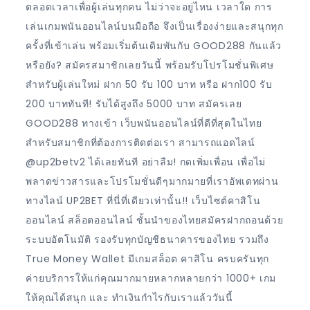
ตลอดเวลาเพื่อผู้เล่นทุกคน ไม่ว่าจะอยู่ไหน เวลาใด การ
เล่นเกมพนันออนไลน์บนมือถือ จึงเป็นเรื่องง่ายและสนุกทุก
ครั้งที่เข้าเล่น พร้อมเริ่มต้นเดิมพันกับ GOOD288 กันแล้ว
หรือยัง? สมัครสมาชิกเลยวันนี้ พร้อมรับโปรโมชั่นพิเศษ
สำหรับผู้เล่นใหม่ ฝาก 50 รับ 100 บาท หรือ ฝาก100 รับ
200 บาททันที! รับได้สูงถึง 5000 บาท สมัครเลย
GOOD288 ทางเข้า เว็บพนันออนไลน์ที่ดีที่สุดในไทย
สำหรับสมาชิกที่ต้องการติดต่อเรา สามารถแอดไลน์
@up2betv2 ได้เลยทันที อย่าลืม! กดเพิ่มเพื่อน เพื่อไม่
พลาดข่าวสารและโปรโมชั่นดีๆมากมายที่เราอัพเดทผ่าน
ทางไลน์ UP2BET ที่นี่ที่เดียวเท่านั้น!! เว็บไซต์คาสิโน
ออนไลน์ สล็อตออนไลน์ ชั้นนำของไทยสมัครฝากถอนด้วย
ระบบอัตโนมัติ รองรับทุกบัญชีธนาคารของไทย รวมถึง
True Money Wallet มีเกมสล็อต คาสิโน ครบครันทุก
ค่ายบริการให้แก่คุณมากมายหลากหลายกว่า 1000+ เกม
ให้คุณได้สนุก และ ทำเงินกำไรกับเราแล้ววันนี้