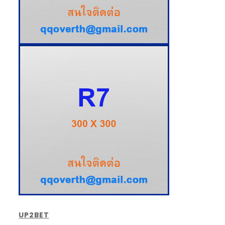
UP2BET