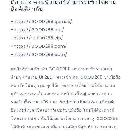
ถือ และ คอมพิวเตอร์สามารถเข้าได้ผ่าน
ลิงค์เดียวกัน
-https://GOOD288.games/
-https://GOOD288.net/
-https://GOOD288.vip/
-https://GOOD288.com/
-https://GOOD288.auto/
ทุกลิงค์ทางเข้าเล่น GOOD288 สามารถเข้าร่วมสนุก
ง่ายๆ ผ่านเว็บ UP2BET ทางเข้าเล่น GOOD288 บนมือถือ
สมาร์ทโฟนทุกรุ่น ทุกยี่ห้อ ทุกอุปกรณ์ที่พร้อมใช้งาน บน
หน้าจอขนาดเล็กและขนาดหน้าจอใหญ่ พกพาสะดวก
รองรับทั้งระบบ iOS และ Android เพียงแค่คุณเชื่อมต่อ
อินเทอร์เน็ต เปิดเบราว์เซอร์บนมือถือ โดยไม่ต้องดาวน์
โหลดแอปพลิเคชั่นให้ยุ่งยาก ก็สามารถเข้าสู่ GOOD288
ได้ทันที ระบบของเรามีความเสถียรที่สุด พัฒนาระบบอยู่