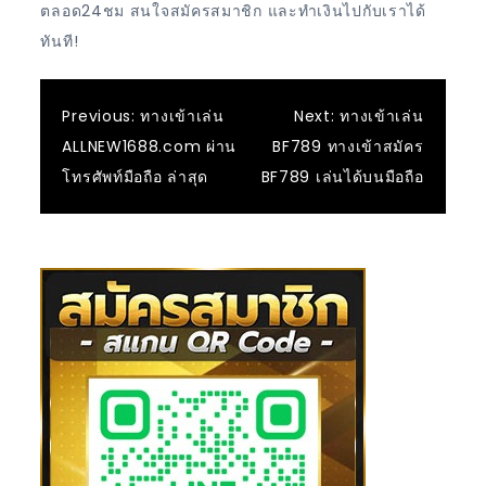
ตลอด24ชม สนใจสมัครสมาชิก และทำเงินไปกับเราได้
ทันที!
Post
Previous:
ทางเข้าเล่น
Next:
ทางเข้าเล่น
ALLNEW1688.com ผ่าน
BF789 ทางเข้าสมัคร
navigation
โทรศัพท์มือถือ ล่าสุด
BF789 เล่นได้บนมือถือ