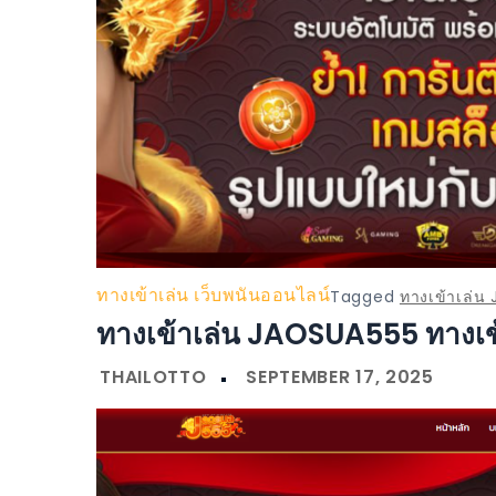
ทางเข้าเล่น เว็บพนันออนไลน์
Tagged
ทางเข้าเล่
ทางเข้าเล่น JAOSUA555 ทางเข