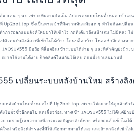
ด้มาเล่น ๆ นะ เพราะทีมงานจัดเต็ม อัปเกรดระบบใหม่ทั้งหมด เข้าเล่
ที่ Up2bet.top ซึ่งเป็นทางเข้าที่มีความทันสมัยสุด ๆ ทำไมต้องเปลี่ยน
ำการออกแบบลิงค์ใหม่มาให้เข้าไว กดทีเดียวถึงหน้าเกม ไม่มีหลง ไม่
ะไปมัวทนกับลิงค์เก่าที่เข้าไม่ได้บ้าง โดนบล็อกบ้าง โหลดช้าอีกต่างหากก
้า JAOSUA555 มือถือ ที่ล็อคอินเข้าระบบได้ง่าย ๆ และที่สำคัญยังมีระ
อยากใช้งานได้ง่าย ก็กดลิงค์ใหม่กันได้เลย ตอนนี้เขาเล่นผ่านที่
5 เปลี่ยนระบบหลังบ้านใหม่ สร้างลิง
ลังบ้านใหม่ทั้งหมดไปที่ Up2bet.top เพราะไม่อยากให้ลูกค้าหัวร้อ
งไปมั่วซั่วอีกต่อไป แต่เดี๋ยวก่อน ทางเข้า JAOSUA555 ไม่ได้แค่ย้าย
้วย เพราะรู้เลยว่าบางทีอาจะเจอปัญหาลิงค์หาย หรือกดแล้วเข้าไม่ได้ 
งค์ใหม่ หรือลิงค์สำรองที่มีให้เลือกมากมายได้เลย และถ้าหาลิงค์เข้าไม่