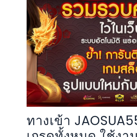
ทางเข้า JAOSUA555
เกรดทั้งหมด ใช้งานง