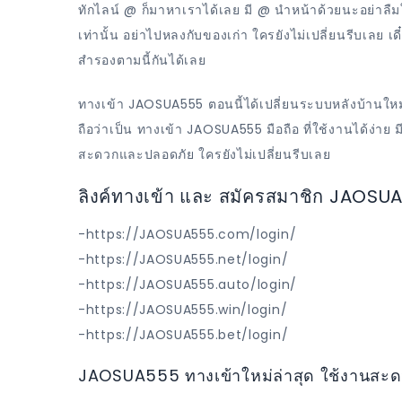
ทักไลน์ @ ก็มาหาเราได้เลย มี @ นำหน้าด้วยนะอย่าลื
เท่านั้น อย่าไปหลงกับของเก่า ใครยังไม่เปลี่ยนรีบเลย เดี๋ย
สำรองตามนี้กันได้เลย
ทางเข้า JAOSUA555 ตอนนี้ได้เปลี่ยนระบบหลังบ้านให
ถือว่าเป็น ทางเข้า JAOSUA555 มือถือ ที่ใช้งานได้ง่าย
สะดวกและปลอดภัย ใครยังไม่เปลี่ยนรีบเลย
ลิงค์ทางเข้า และ สมัครสมาชิก JAOSUA
-https://JAOSUA555.com/login/
-https://JAOSUA555.net/login/
-https://JAOSUA555.auto/login/
-https://JAOSUA555.win/login/
-https://JAOSUA555.bet/login/
JAOSUA555 ทางเข้าใหม่ล่าสุด ใช้งานสะดวก