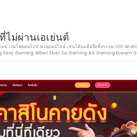
่ไม่ผ่านเอเย่นต์
ลน์ เกมไพ่ออนไลน์ หวยออนไลน์ เล่นได้บนมือถือทั้งระบบ iOS 
g Sexy Gaming Allbet Ebet Sa Gaming AG Gaming Dream 