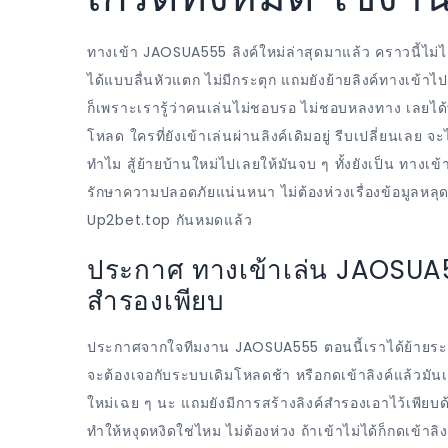
ทางเข้า JAOSUA555 ลิงค์ใหม่ล่าสุดมาแล้ว คราวนี้ไม่ไ
ได้แบบลื่นหัวแตก ไม่มีกระตุก แถมยังย้ายลิงค์ทางเข้าไป
ก็เพราะเรารู้ว่าคนเล่นไม่ชอบรอ ไม่ชอบหลงทาง เลยได้ท
โหลด ใครที่ยังเข้าเล่นผ่านลิงค์เดิมอยู่ รีบเปลี่ยนเลย จ
ทำไม สู้ย้ายบ้านใหม่ไปเลยให้มันจบ ๆ ทั้งยังเป็น ทางเข
รักษาความปลอดภัยแน่นหนา ไม่ต้องห่วงเรื่องข้อมูลหลุด 
Up2bet.top กันหมดแล้ว
ประกาศ ทางเข้าเล่น JAOSUA55
สำรองเพียบ
ประกาศจากใจทีมงาน JAOSUA555 ตอนนี้เราได้ย้ายระบบห
จะต้องเจอกับระบบเดิมโหลดช้า หรือกดเข้าลิงค์แล้วมันเด้
ใหม่เฉย ๆ นะ แถมยังมีการสร้างลิงค์สำรองเอาไว้เพียบด
ทำให้หงุดหงิดใช่ไหม ไม่ต้องห่วง ถ้าเข้าไม่ได้ก็กดเข้าลิ