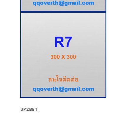
UP2BET