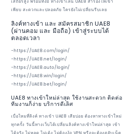
เสถียรสูง พร้อมทั้งมี ทางเข้าเล่น UAE8 สำรองให้เข้า
เพียบ สะดวกและปลอดภัย ใครยังไม่เปลี่ยนรีบเลย
ลิงค์ทางเข้า และ สมัครสมาชิก UAE8
(ผ่านคอม และ มือถือ) เข้าสู่ระบบได้
ตลอดเวลา
-https://UAE8.com/login/
-https://UAE8.net/login/
-https://UAE8.auto/login/
-https://UAE8.win/login/
-https://UAE8.bet/login/
UAE8 ทางเข้าใหม่ล่าสุด ใช้งานสะดวก ติดต่อ
ทีมงานก็ง่าย บริการดีเลิศ
เบื่อไหมที่ลิงค์ ทางเข้า UAE8 เสียบ่อย ต้องหาทางเข้าใหม่
ทุกครั้ง วันนี้ทางเว็บได้เปลี่ยนลิงค์ทางเข้าใหม่ล่าสุด เข้า
ได้จริง ไม่หลุด ไม่เด้ง ไม่ต้องง้อ VPN หรือจะต้องสลับเน็ต