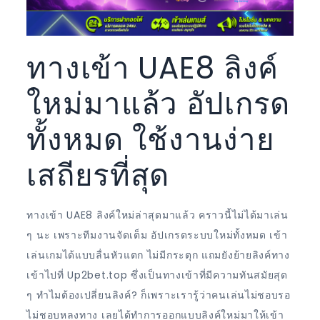
ทางเข้า UAE8 ลิงค์
ใหม่มาแล้ว อัปเกรด
ทั้งหมด ใช้งานง่าย
เสถียรที่สุด
ทางเข้า UAE8 ลิงค์ใหม่ล่าสุดมาแล้ว คราวนี้ไม่ได้มาเล่น
ๆ นะ เพราะทีมงานจัดเต็ม อัปเกรดระบบใหม่ทั้งหมด เข้า
เล่นเกมได้แบบลื่นหัวแตก ไม่มีกระตุก แถมยังย้ายลิงค์ทาง
เข้าไปที่ Up2bet.top ซึ่งเป็นทางเข้าที่มีความทันสมัยสุด
ๆ ทำไมต้องเปลี่ยนลิงค์? ก็เพราะเรารู้ว่าคนเล่นไม่ชอบรอ
ไม่ชอบหลงทาง เลยได้ทำการออกแบบลิงค์ใหม่มาให้เข้า