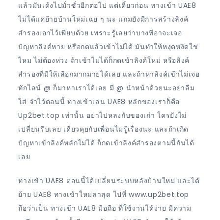
แล้วมันเด้งไปมั่วซั่วอีกต่อไป แต่เดี๋ยวก่อน ทางเข้า UAE8
ไม่ได้แค่ย้ายบ้านใหม่เฉย ๆ นะ แถมยังมีการสร้างลิงค์
สำรองเอาไว้เพียบด้วย เพราะรู้เลยว่าบางทีอาจะเจอ
ปัญหาลิงค์หาย หรือกดแล้วเข้าไม่ได้ มันทำให้หงุดหงิดใช่
ไหม ไม่ต้องห่วง ถ้าเข้าไม่ได้ก็กดเข้าลิงค์ใหม่ หรือลิงค์
สำรองที่มีให้เลือกมากมายได้เลย และถ้าหาลิงค์เข้าไม่เจอ
ทักไลน์ @ ก็มาหาเราได้เลย มี @ นำหน้าด้วยนะอย่าลืม
ใส่ จำไว้ตอนนี้ ทางเข้าเล่น UAE8 หลักของเราก็คือ
Up2bet.top เท่านั้น อย่าไปหลงกับของเก่า ใครยังไม่
เปลี่ยนรีบเลย เดี๋ยวคุยกับเพื่อนไม่รู้เรื่องนะ และถ้าเกิด
ปัญหาเข้าลิงค์หลักไม่ได้ ก็กดเข้าลิงค์สำรองตามนี้กันได้
เลย
ทางเข้า UAE8 ตอนนี้ได้เปลี่ยนระบบหลังบ้านใหม่ และได้
ย้าย UAE8 ทางเข้าใหม่ล่าสุด ไปที่ www.up2bet.top
ถือว่าเป็น ทางเข้า UAE8 มือถือ ที่ใช้งานได้ง่าย มีความ