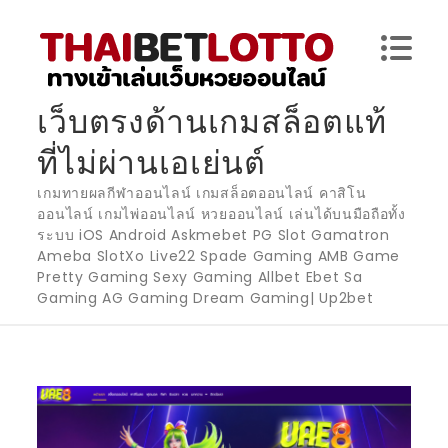
Skip
to
content
เว็บตรงด้านเกมสล็อตแท้
ที่ไม่ผ่านเอเย่นต์
เกมทายผลกีฬาออนไลน์ เกมสล็อตออนไลน์ คาสิโน
ออนไลน์ เกมไพ่ออนไลน์ หวยออนไลน์ เล่นได้บนมือถือทั้ง
ระบบ iOS Android Askmebet PG Slot Gamatron
Ameba SlotXo Live22 Spade Gaming AMB Game
Pretty Gaming Sexy Gaming Allbet Ebet Sa
Gaming AG Gaming Dream Gaming| Up2bet