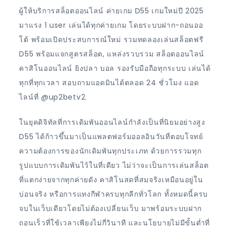
ผู้ให้บริการสล็อตออนไลน์ ค่ายเกม D55 เกมใหม่ปี 2025
มาแรง 1 user เล่นได้ทุกค่ายเกม โดยระบบฝาก-ถอนออ
โต้ พร้อมเปิดประสบการณ์ใหม่ รวมทดลองเล่นสล็อตฟรี
D55 พร้อมแจกสูตรสล็อต, แหล่งรวบรวม สล็อตออนไลน์
คาสิโนออนไลน์ ยิงปลา บอล รองรับมือถือทุกระบบ เล่นได้
ทุกที่ทุกเวลา สอบถามแอดมินได้ตลอด 24 ชั่วโมง แอด
ไลน์ที่ @up2betv2.
ในยุคดิจิทัลที่การเดิมพันออนไลน์กำลังเป็นที่นิยมอย่างสูง
D55 ได้ก้าวขึ้นมาเป็นแพลตฟอร์มออลอินวันที่ตอบโจทย์
ความต้องการของนักเดิมพันทุกประเภท ด้วยการรวมทุก
รูปแบบการเดิมพันไว้ในที่เดียว ไม่ว่าจะเป็นการเล่นสล็อต
ที่แตกง่ายจากทุกค่ายดัง คาสิโนสดที่สมจริงเหมือนอยู่ใน
บ่อนจริง หรือการแทงกีฬาครบทุกลีกทั่วโลก ทั้งหมดนี้ครบ
จบในเว็บเดียวโดยไม่ต้องเปลี่ยนเว็บ มาพร้อมระบบฝาก
ถอนเร็วที่ใช้เวลาเพียงไม่กี่วินาที และนโยบายไม่มีขั้นต่ำที่