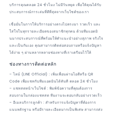
บริการคุณตลอด 24 ชั่วโมง ไม่มีวันหยุด เพื่อให้คุณได้รับ
ประสบการณ์การเล่นที่ดีที่สุดจากเว็บไซต์ของเรา
เชื่อมั่นในการให้บริการอย่างตรงไปตรงมา รวดเร็ว และ
ใส่ใจในทุกรายละเอียดของสมาชิกทุกคน ด้วยทีมแอดมิ
นมากประสบการณ์ที่พร้อมให้คำแนะนำอย่างสุภาพ จริงใจ
และเป็นกันเอง คุณสามารถติดต่อสอบถามหรือแจ้งปัญหา
ได้ง่าย ๆ ผ่านหลากหลายช่องทางที่เราเตรียมไว้ให้
ช่องทางการติดต่อหลัก
– ไลน์ (LINE Official) : เพิ่มเพื่อนผ่านไอดีหรือ QR
Code เพื่อแชทกับทีมแอดมินได้ทันที ตลอด 24 ชั่วโมง
– แชทสดหน้าเว็บไซต์ : พิมพ์ข้อความที่คุณต้องการ
สอบถามในกล่องแชทสด ทีมงานจะตอบกลับอย่างรวดเร็ว
– อีเมลบริการลูกค้า : สำหรับการแจ้งปัญหาที่ต้องการ
แนบหลักฐาน หรือมีรายละเอียดมากเป็นพิเศษ สามารถส่ง