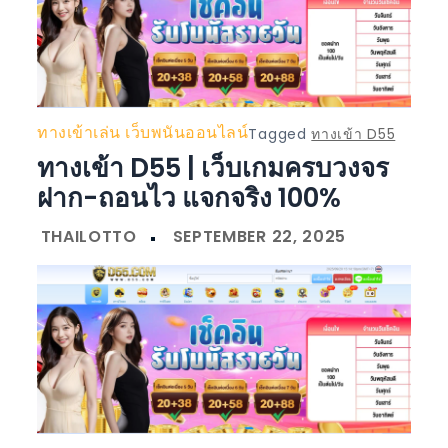
ทางเข้าเล่น เว็บพนันออนไลน์
Tagged
ทางเข้า D55
ทางเข้า D55 | เว็บเกมครบวงจร
ฝาก-ถอนไว แจกจริง 100%