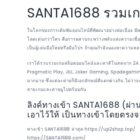
SANTA1688 รวมเก
ในโลกของการเดิมพันออนไลน์ที่พัฒนาอย่างต่อเนื่อง มีห
โดดเด่นกว่าใคร คือการผสานระหว่างพลังแห่งความเชื่อ
เป็นผู้เล่นมือใหม่หรือมือโปร ถ้าคุณกำลังมองหาความ
เราได้รวบรวมเกมสล็อตออนไลน์และคาสิโนสดจาก 24 ค่า
Pragmatic Play, JILI, Joker Gaming, Spadegaming,
มากมาย ซึ่งแต่ละค่ายก็มีเอกลักษณ์ที่แตกต่างกัน ไม่ว่า
สายเกมและสายมูไปพร้อมกัน
ลิงค์ทางเข้า SANTA1688 (ผ่าน
เอาไว้ให้ เป็นทางเข้าโดยตรง
ทางเข้า SANTA1688 ล่าสุด https://up2shop.top/
https://SANTA1688.com/