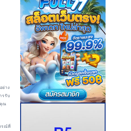
อย่าง
ารรับ
้คุณ
ณ์ที่