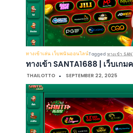
ทางเข้าเล่น เว็บพนันออนไลน์
Tagged
ทางเข้า SA
ทางเข้า SANTA1688 | เว็บเกม