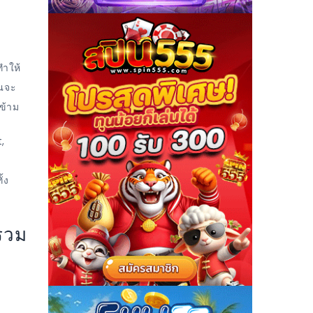
ทำให้
ุณจะ
ข้าม
,
้ง
รวม