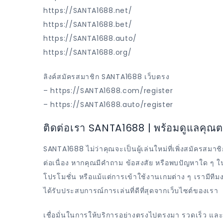
https://SANTA1688.net/
https://SANTA1688.bet/
https://SANTA1688.auto/
https://SANTA1688.org/
ลิงค์สมัครสมาชิก SANTA1688 เว็บตรง
– https://SANTA1688.com/register
– https://SANTA1688.auto/register
ติดต่อเรา SANTA1688 | พร้อมดูแลคุณต
SANTA1688 ไม่ว่าคุณจะเป็นผู้เล่นใหม่ที่เพิ่งสมัครสมา
ต่อเนื่อง หากคุณมีคำถาม ข้อสงสัย หรือพบปัญหาใด ๆ 
โปรโมชั่น หรือแม้แต่การเข้าใช้งานเกมต่าง ๆ เรามีทีมงา
ได้รับประสบการณ์การเล่นที่ดีที่สุดจากเว็บไซต์ของเรา
เชื่อมั่นในการให้บริการอย่างตรงไปตรงมา รวดเร็ว แ