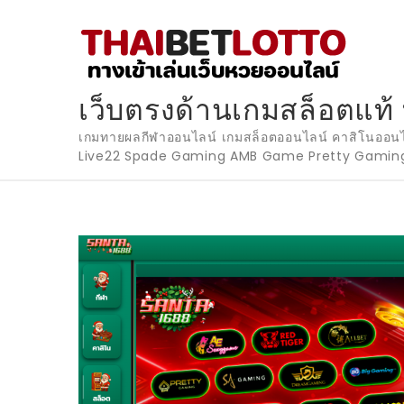
Skip
to
content
เว็บตรงด้านเกมสล็อตแท้ ที
เกมทายผลกีฬาออนไลน์ เกมสล็อตออนไลน์ คาสิโนออนไ
Live22 Spade Gaming AMB Game Pretty Gamin