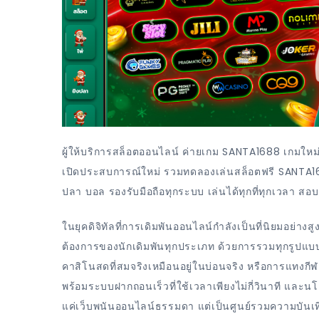
ผู้ให้บริการสล็อตออนไลน์ ค่ายเกม SANTA1688 เกมใหม
เปิดประสบการณ์ใหม่ รวมทดลองเล่นสล็อตฟรี SANTA16
ปลา บอล รองรับมือถือทุกระบบ เล่นได้ทุกที่ทุกเวลา 
ในยุคดิจิทัลที่การเดิมพันออนไลน์กำลังเป็นที่นิยมอย่
ต้องการของนักเดิมพันทุกประเภท ด้วยการรวมทุกรูปแบบกา
คาสิโนสดที่สมจริงเหมือนอยู่ในบ่อนจริง หรือการแทงกีฬา
พร้อมระบบฝากถอนเร็วที่ใช้เวลาเพียงไม่กี่วินาที และนโย
แค่เว็บพนันออนไลน์ธรรมดา แต่เป็นศูนย์รวมความบันเท