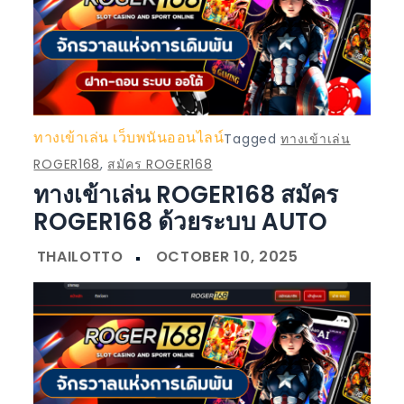
ทางเข้าเล่น เว็บพนันออนไลน์
Tagged
ทางเข้าเล่น
ROGER168
,
สมัคร ROGER168
ทางเข้าเล่น ROGER168 สมัคร
ROGER168 ด้วยระบบ AUTO