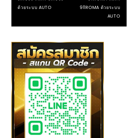
navigation
ด้วยระบบ AUTO
911ROMA ด้วยระบบ
AUTO