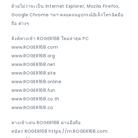
ด้วยไม่ว่าจะเป็น Internet Explorer, Mozila Firefox,
Google Chrome ฯลฯ ตลอดจนอุปกรณ์อิเล็กโทรนิคมือ
ถือ ต่างๆ
ลิงค์ทางเข้า ROGER168 ใหม่ล่าสุด PC
www.ROGER168.com
www.ROGER168.org
www.ROGER168.net
www.ROGER168.site
www.ROGER168.online
www.ROGER168.fun
www.ROGER168.co.th
www.ROGER168.co
ทางเข้าเล่น ROGER168 ผ่านมือถือ
สมัคร ROGER168 https://m.ROGER168.com