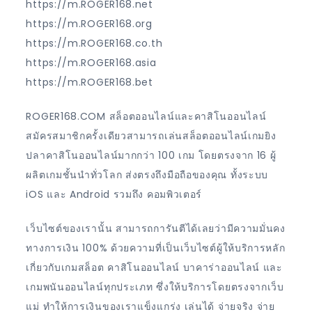
https://m.ROGER168.net
https://m.ROGER168.org
https://m.ROGER168.co.th
https://m.ROGER168.asia
https://m.ROGER168.bet
ROGER168.COM สล็อตออนไลน์และคาสิโนออนไลน์
สมัครสมาชิกครั้งเดียวสามารถเล่นสล็อตออนไลน์เกมยิง
ปลาคาสิโนออนไลน์มากกว่า 100 เกม โดยตรงจาก 16 ผู้
ผลิตเกมชั้นนำทั่วโลก ส่งตรงถึงมือถือของคุณ ทั้งระบบ
iOS และ Android รวมถึง คอมพิวเตอร์
เว็บไซต์ของเรานั้น สามารถการันตีได้เลยว่ามีความมั่นคง
ทางการเงิน 100% ด้วยความที่เป็นเว็บไซต์ผู้ให้บริการหลัก
เกี่ยวกับเกมสล็อต คาสิโนออนไลน์ บาคาร่าออนไลน์ และ
เกมพนันออนไลน์ทุกประเภท ซึ่งให้บริการโดยตรงจากเว็บ
แม่ ทำให้การเงินของเราแข็งแกร่ง เล่นได้ จ่ายจริง จ่าย