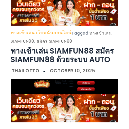
ทางเข้าเล่น เว็บพนันออนไลน์
Tagged
ทางเข้าเล่น
SIAMFUN88
,
สมัคร SIAMFUN88
ทางเข้าเล่น SIAMFUN88 สมัคร
SIAMFUN88 ด้วยระบบ AUTO