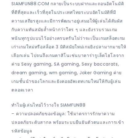
SIAMFUN88.COM กลายเป็นระบบฝากและถอนอัตโนมัติ
ที่ดีที่สุดและเร็วที่สุดในประเทศไทยระบบอัตโนมัติที่มี
ความเสถียรสูงและมีการพัฒนาอยู่เสมอให้ผู้เล่นได้สัมผัส
กับความทันสมัยล้ำหน้ากว่าใคร ๆ และยังรวบรวมเกม
พนันทุกรูปแบบไว้อย่างครบครันไม่ว่าจะเป็นเกมสล็อตเกม
เก่าเกมใหม่หรือสล็อต 3 มิติสมัยใหม่เกมยิงปลามากมายให้
เลือกเล่น ไปจนถึงเกมคาสิโนเช่นบาคาร่ารูเล็ตไฮโลจาก
ค่าย Sexy gaming, SA gaming, Sexy baccarats,
dream gaming, wm gaming, Joker Gaming ค่าย
เกมชั้นนำของโลกและยังคอยอัพเดทเกมใหม่ให้กับผู้เล่น
ตลอดเวลา
ทำไมผู้เล่นไทยไว้วางใจ SIAMFUN88
– ความปลอดภัยของข้อมูล: ใช้มาตรการรักษาความ
ปลอดภัยระดับสากล พร้อมระบบยืนยันตัวตนและการเข้า
รหัสข้อมูล