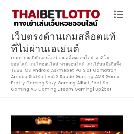
Skip
to
content
เว็บตรงด้านเกมสล็อตแท้
ที่ไม่ผ่านเอเย่นต์
เกมทายผลกีฬาออนไลน์ เกมสล็อตออนไลน์ คาสิโน
ออนไลน์ เกมไพ่ออนไลน์ หวยออนไลน์ เล่นได้บนมือถือทั้ง
ระบบ iOS Android Askmebet PG Slot Gamatron
Ameba SlotXo Live22 Spade Gaming AMB Game
Pretty Gaming Sexy Gaming Allbet Ebet Sa
Gaming AG Gaming Dream Gaming| Up2bet