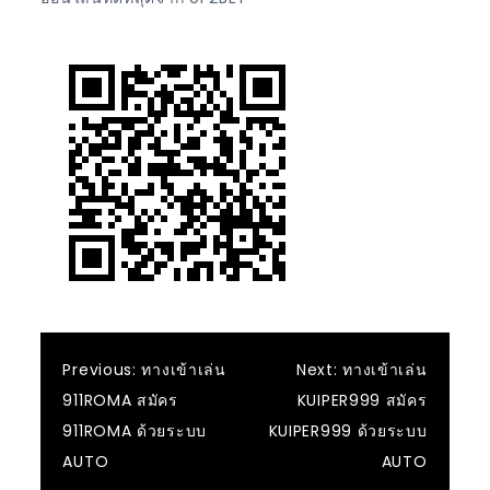
Post
Previous:
ทางเข้าเล่น
Next:
ทางเข้าเล่น
911ROMA สมัคร
KUIPER999 สมัคร
navigation
911ROMA ด้วยระบบ
KUIPER999 ด้วยระบบ
AUTO
AUTO