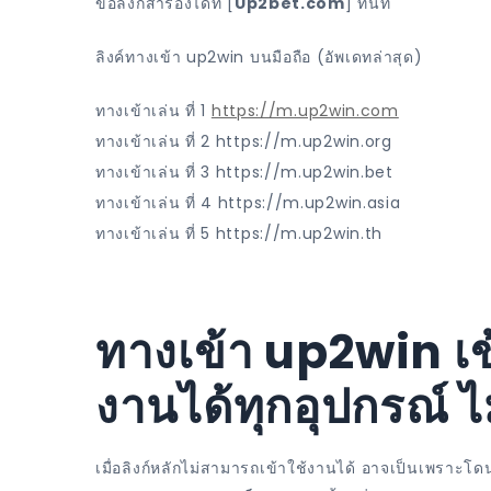
ขอลิงก์สำรองได้ที่ [
Up2bet.com
] ทันที
ลิงค์ทางเข้า up2win บนมือถือ (อัพเดทล่าสุด)
ทางเข้าเล่น ที่ 1
https://m.up2win.com
ทางเข้าเล่น ที่ 2 https://m.up2win.org
ทางเข้าเล่น ที่ 3 https://m.up2win.bet
ทางเข้าเล่น ที่ 4 https://m.up2win.asia
ทางเข้าเล่น ที่ 5 https://m.up2win.th
ทางเข้า
up2win
เข
งานได้ทุกอุปกรณ์ ไ
เมื่อลิงก์หลักไม่สามารถเข้าใช้งานได้ อาจเป็นเพราะโดนบ