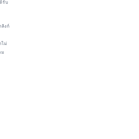
ด้รับ
ลิงก์
กไม่
วาม