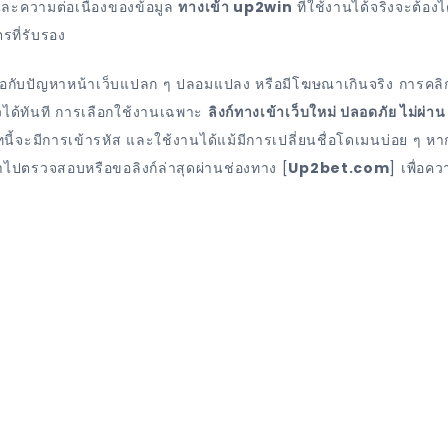
และความต่อเนื่องของข้อมูล
ทางเข้า
up2win
ที่ใช้งานได้จริงจะต้องไ
รที่รับรอง
วเจอกับปัญหาหน้าเว็บแปลก ๆ ปลอมแปลง หรือมีโฆษณาเกินจริง การคลิก
ัวได้ทันที การเลือกใช้งานเฉพาะ
ลิงก์ทางเข้าเว็บใหม่ ปลอดภัย ไม่ผ่าน
นี้จะมีการเข้ารหัส และใช้งานได้แม้มีการเปลี่ยนชื่อโดเมนบ่อย ๆ หา
้เข้าไปตรวจสอบหรือขอลิงก์ล่าสุดผ่านช่องทาง [
Up2bet.com
] เพื่อค