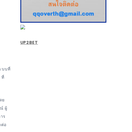
UP2BET
บบที่
n
ที่
โดย
 ผู้
การ
ดต่อ