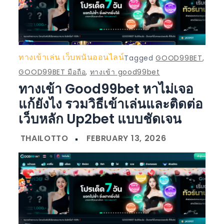
ทางเข้าเล่น เว็บพนันออนไลน์
Tagged
GOOD99BET
,
GOOD99BET มือถือ
,
ทางเข้า good99bet
ทางเข้า Good99bet หาไม่เจอ
แก้ยังไง รวมวิธีเข้าเล่นและติดต่อ
เว็บหลัก Up2bet แบบชัดเจน