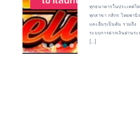
ทุกธนาคารในประเทศไ
ทุกสาขา กสิกร ไทยพานิ
และอื่นๆเป็นต้น รวมถึง
ระบบการฝากเงินผ่านระ
[…]