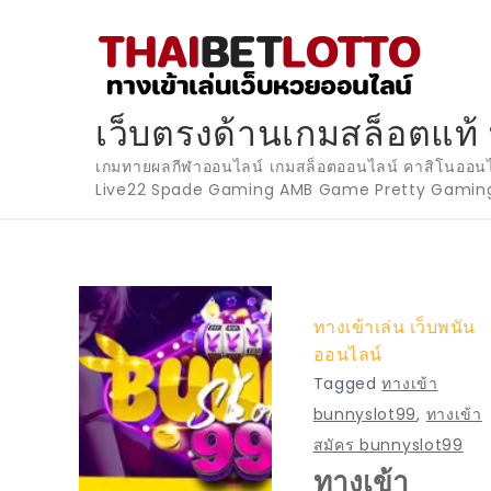
Skip
to
content
เว็บตรงด้านเกมสล็อตแท้ ที
เกมทายผลกีฬาออนไลน์ เกมสล็อตออนไลน์ คาสิโนออนไ
Live22 Spade Gaming AMB Game Pretty Gamin
ทางเข้าเล่น เว็บพนัน
ออนไลน์
Tagged
ทางเข้า
bunnyslot99
,
ทางเข้า
สมัคร bunnyslot99
ทางเข้า