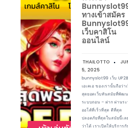
Bunnyslot9
ทางเข้าสมัคร
Bunnyslot9
เว็บคาสิโน
ออนไลน์
bunnyslot99 เว็บ UP2
เอเคเอ ของเรานั้นถือว่าเ
สุดยอดเว็บทันสมัยที่พัฒ
ระบบถอน – ฝาก ผ่านร
ออโต้ที่เร็วที่สุด ดีที่สุด
ปลอดภัยที่สุดในสมัยนี้เลย
ว่าได้ เราเปิดให้บริการกั