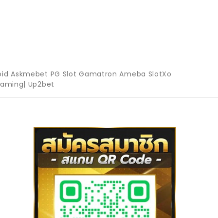
Android Askmebet PG Slot Gamatron Ameba SlotXo
Gaming| Up2bet