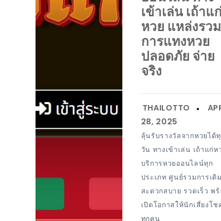
เข้าเล่น เถ้าแก
หวย แหล่งรวม
การแทงหวย
ปลอดภัย จ่าย
จริง
ลุ้นรับรางวัลจากหวยได้ท
วัน ทางเข้าเล่น เถ้าแก่ห
บริการหวยออนไลน์ทุก
ประเภท ศูนย์รวมการเดิ
สะดวกสบาย รวดเร็ว พร
เปิดโอกาสให้นักเสี่ยงโช
ทุกคน