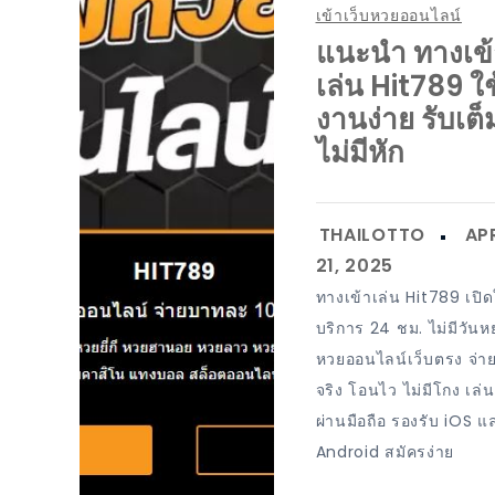
เข้าเว็บหวยออนไลน์
แนะนำ ทางเข้
เล่น Hit789 ใช
งานง่าย รับเต็
ไม่มีหัก
ทางเข้าเล่น Hit789 เปิด
บริการ 24 ชม. ไม่มีวันห
หวยออนไลน์เว็บตรง จ่า
จริง โอนไว ไม่มีโกง เล่น
ผ่านมือถือ รองรับ iOS แ
Android สมัครง่าย