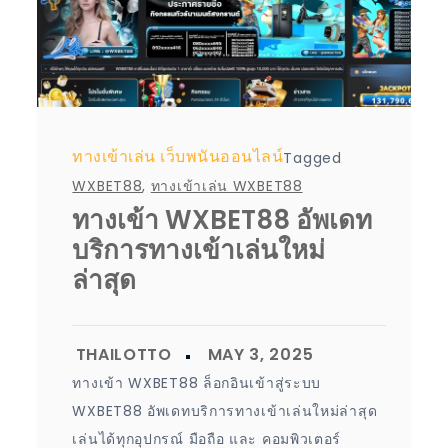
ทางเข้าเล่น เว็บพนันออนไลน์
Tagged
WXBET88
,
ทางเข้าเล่น WXBET88
ทางเข้า WXBET88 อัพเดท
บริการทางเข้าเล่นใหม่
ล่าสุด
ทางเข้า WXBET88 ล็อกอินเข้าสู่ระบบ
WXBET88 อัพเดทบริการทางเข้าเล่นใหม่ล่าสุด
เล่นได้ทุกอุปกรณ์ มือถือ และ คอมพิวเตอร์