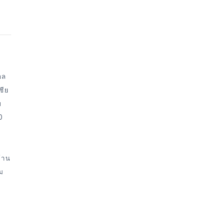
อล
ชีย
ย
0
บ้าน
ม