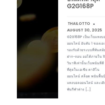
G2G168P
G2G168P เป็นเว็บแทงบ
ออนไลน์ อันดับ 1 ของเอเ
รองรับด้วยระบบที่ทันสมั
ฝาก-ถอน ออโต้ภายใน 1
วินาทีเท่านั้นเว็บพนันที่ดี
ที่สุดในเอเชีย คาสิโน
ออนไลน์ สล็อต พนันพื้น
แทงบอลออนไลน์ และเดิ
พันกีฬาต่าง […]