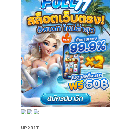
UP2BET