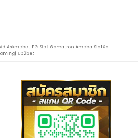
Android Askmebet PG Slot Gamatron Ameba SlotXo
Gaming| Up2bet