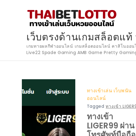
Skip
to
content
เว็บตรงด้านเกมสล็อตแท้ ที
เกมทายผลกีฬาออนไลน์ เกมสล็อตออนไลน์ คาสิโนออนไ
Live22 Spade Gaming AMB Game Pretty Gamin
ทางเข้าเล่น เว็บพนัน
ออนไลน์
Tagged
ทางเข้า LIGER
ทางเข้า
LIGER99 ผ่าน
โทรศัพท์มือถือ