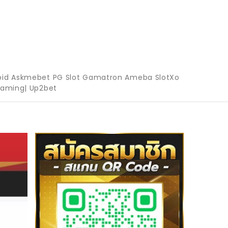
Android Askmebet PG Slot Gamatron Ameba SlotXo
Gaming| Up2bet