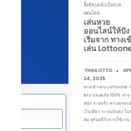
ลิ้งค์ทางเข้าเว็บหวย
ออนไลน์
เล่นหวย
ออนไลน์ให้ปัง
เริ่มจาก ทางเข
เล่น Lottoon
ทางเข้าเล่น Lottoone เ
ตรง ปลอดภัย 100% จ่าย
หนัก จ่ายจริง ครบทุกหว
เว็บเดียว ระบบมั่นคง ไม่ม
ล่ม พร้อมรีวิวการใช้งาน