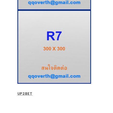
UP2BET