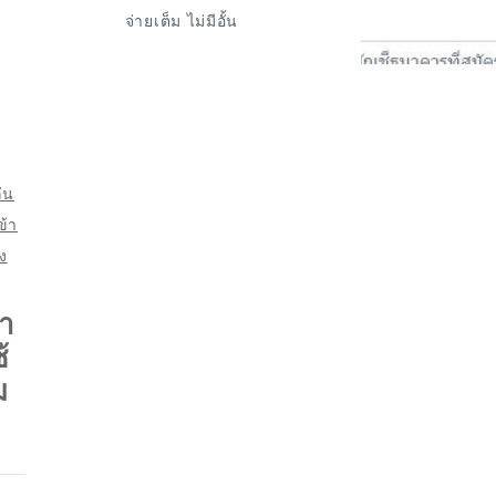
จ่ายเต็ม ไม่มีอั้น
่น
ข้า
าง
า
้
ม