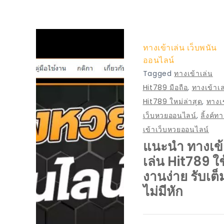
ทางเข้าเล่น เว็บพนัน
ออนไลน์
Tagged
ทางเข้าเล่น
Hit789 มือถือ
,
ทางเข้าเล
Hit789 ใหม่ล่าสุด
,
ทางเ
เว็บหวยออนไลน์
,
ลิ้งค์ท
เข้าเว็บหวยออนไลน์
แนะนำ ทางเข้
เล่น Hit789 ใช
งานง่าย รับเต็
ไม่มีหัก