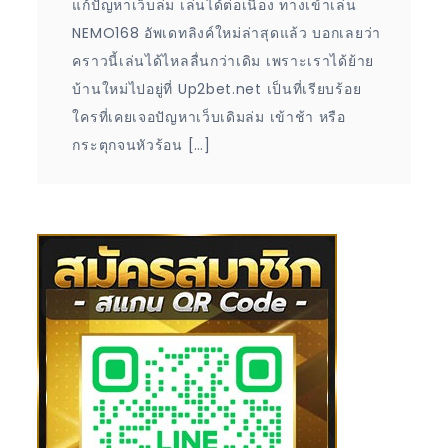
แก้ปัญหาเว็บล่ม เล่นได้ต่อเนื่อง ทางเข้าเล่น
NEMO168 อัพเดทลิงค์ใหม่ล่าสุดแล้ว บอกเลยว่า
คราวนี้เล่นได้ไหลลื่นกว่าเดิม เพราะเราได้ย้าย
บ้านใหม่ไปอยู่ที่ Up2bet.net เป็นที่เรียบร้อย
ใครที่เคยเจอปัญหาเว็บเดิมล่ม เข้าช้า หรือ
กระตุกจนหัวร้อน […]