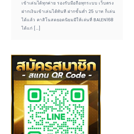
เข้าเล่นได้ทุกค่าย รองรับมือถือทุกระบบ เว็บตรง
ฝากเงินเข้าเล่นได้ทันที ฝากขั้นต่ำ 25 บาท ก็เล่น
ได้แล้ว คาสิโนสดยอดนิยมมีให้เล่นที่ BALEN168
ได้แก่ […]