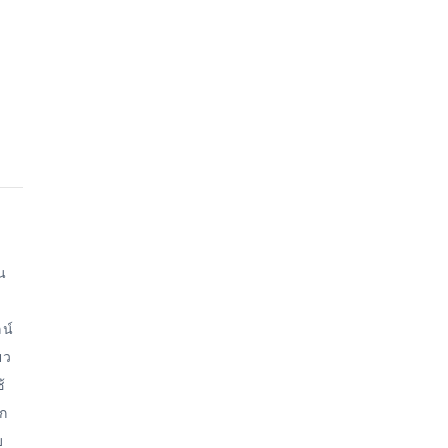
น
น์
ยว
้
ุก
บ