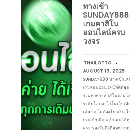
ทางเข้า
SUNDAY888
เกมคาสิโน
ออนไลน์ครบ
วงจร
SUNDAY888 ทางเข้าเล่
เว็บพนันออนไลน์ที่ดีที่สุด
รวมทุกค่ายคาสิโนออนไล
ระดับโลกมาไว้ในเว็บเดี
เล่นง่ายไม่ต้องโยกเงิน ใช
กระเป๋าเดียวเข้าเล่นได้ท
ค่าย รองรับมือถือทุกระบ